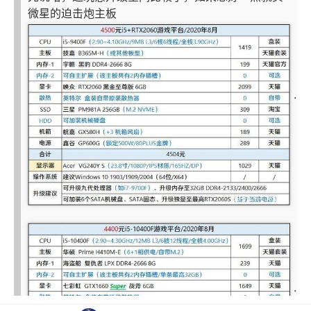
微星的迫击炮主板