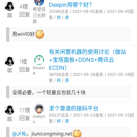
Deepin用哪个好？
4楼
希望自
33196点击 / 2021-09-05发布 / 2021-09-05回
回复
嚻
己长胖
复 /
样
/
源
胖
用win10好
有关闲置机器的使用讨论（做站
+宝塔面板+DDNS+腾讯云
1楼
ECDN）
biuaxi
回复
嚻
a
36708点击 / 2021-05-28发布 / 2021-05-28回
复 /
样
/
源
没得必要，一个轻量云也就几十块
求个靠谱的接码平台
17楼
63237点击 / 2021-05-23发布 / 2021-05-25回
xueyo
回复
嚻
u
复 /
样
/
源
@乄杺
，jiunicongming.net