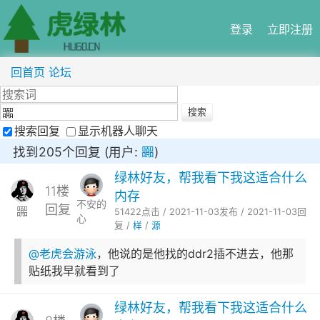
登录
立即注册
回首页
论坛
搜索回复
显示机器人聊天
找到205个回复 (用户:
嚻
)
绿林好友，帮我看下我这适合什么
11楼
内存
不安的
回复
嚻
51422点击 / 2021-11-03发布 / 2021-11-03回
心
复 /
样
/
源
@老虎会游泳
，他说的是他找的ddr2插不进去，他那
贴纸我早就看到了
绿林好友，帮我看下我这适合什么