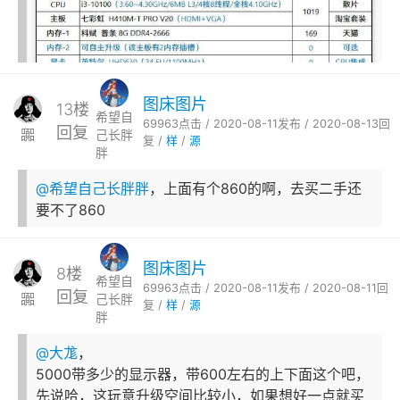
图床图片
13楼
希望自
69963点击 / 2020-08-11发布 / 2020-08-13回
回复
嚻
己长胖
复 /
样
/
源
胖
@希望自己长胖胖
，上面有个860的啊，去买二手还
要不了860
图床图片
8楼
希望自
69963点击 / 2020-08-11发布 / 2020-08-11回
回复
嚻
己长胖
复 /
样
/
源
胖
@大尨
，
5000带多少的显示器，带600左右的上下面这个吧，
先说哈，这玩意升级空间比较小，如果想好一点就买