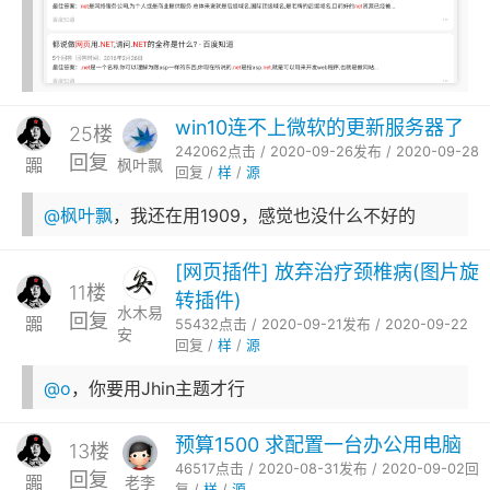
win10连不上微软的更新服务器了
25楼
242062点击 / 2020-09-26发布 / 2020-09-28
回复
嚻
枫叶飘
回复 /
样
/
源
@枫叶飘
，我还在用1909，感觉也没什么不好的
[网页插件] 放弃治疗颈椎病(图片旋
11楼
转插件)
水木易
回复
嚻
55432点击 / 2020-09-21发布 / 2020-09-22
安
回复 /
样
/
源
@o
，你要用Jhin主题才行
预算1500 求配置一台办公用电脑
13楼
46517点击 / 2020-08-31发布 / 2020-09-02回
回复
嚻
老李
复 /
样
/
源