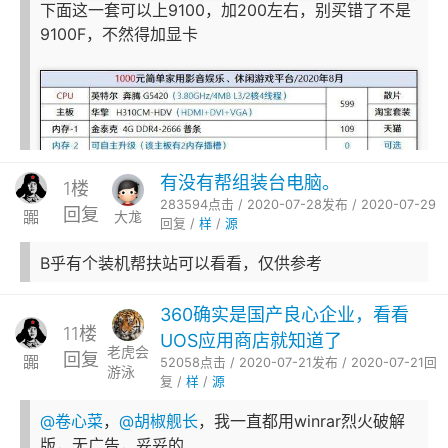
下面这一套可以上9100，加200左右，别买错了不是
9100F，不然得加显卡
有没有帮组装台电脑。
1楼
283594点击 / 2020-07-28发布 / 2020-07-29
回复
嚻
大尨
回复 /
样
/
源
B乎有个装机帮扶站可以看看，仅供参考
360确实是国产良心企业，看看
11楼
UOS应用商店就知道了
老虎会
回复
嚻
52058点击 / 2020-07-21发布 / 2020-07-21回
游泳
复 /
样
/
源
@卷心菜
，
@胡椒舰长
，我一直都用winrar烈火破解
版，无广告，妥妥的