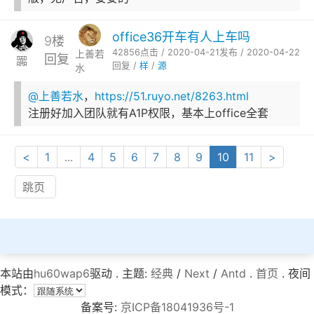
office36开车有人上车吗
9楼
42856点击 / 2020-04-21发布 / 2020-04-22
上善若
回复
嚻
回复 /
样
/
源
水
@上善若水
，
https://51.ruyo.net/8263.html
注册好加入团队就有A1P权限，基本上office全套
<
1
...
4
5
6
7
8
9
10
11
>
本站由
hu60wap6
驱动 . 主题:
经典
/
Next
/
Antd
.
首页
. 夜间
模式：
备案号:
京ICP备18041936号-1