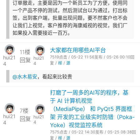
订单撤走，主要是因为一个新员工为了方便，使用同
一个产品不停的测试，然后测试台以为通过，打出标
签，出到客户端，批量出现问题，要不然客户也不会
让我们上视觉，客户推荐的海康威视的视觉，我们厂
如果投入需要接近一百万。
大家都在用哪些AI平台
11楼
hui21
7519点击 / 05-22 11:56发布 / 05-26 00:10回
hui21
回复
4
4
复 /
样
/
源
@水木易安
，看起来比较贵
打磨了一周多的AI写的程序，基
于 AI 计算机视觉
（MediaPipe） 和 PyQt5 界面框
7楼
hui21
架 开发的工业级实时防错（Poka-
hui21
回复
4
4
Yoke）视觉监控系统
7575点击 / 05-22 14:30发布 / 05-25 08:38回
复 /
样
/
源