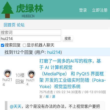
登录
立即注册
回首页
论坛
搜索回复
显示机器人聊天
找到112个回复 (用户:
hui214
)
打磨了一周多的AI写的程序，基
于 AI 计算机视觉
（MediaPipe） 和 PyQt5 界面框
10楼
hui21
架 开发的工业级实时防错（Poka-
hui21
回复
4
4
Yoke）视觉监控系统
7575点击 / 05-22 14:30发布 / 06-13 01:03回
复 /
样
/
源
@天天
，这个是没有办法的办法，不上视觉客户要把