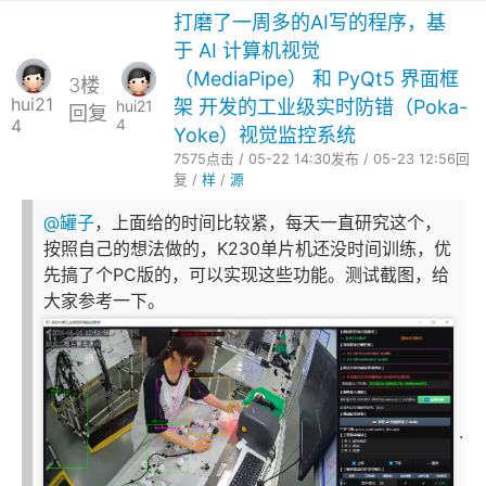
打磨了一周多的AI写的程序，基
于 AI 计算机视觉
（MediaPipe） 和 PyQt5 界面框
3楼
hui21
架 开发的工业级实时防错（Poka-
hui21
回复
4
4
Yoke）视觉监控系统
7575点击 / 05-22 14:30发布 / 05-23 12:56回
复 /
样
/
源
@罐子
，上面给的时间比较紧，每天一直研究这个，
按照自己的想法做的，K230单片机还没时间训练，优
先搞了个PC版的，可以实现这些功能。测试截图，给
大家参考一下。