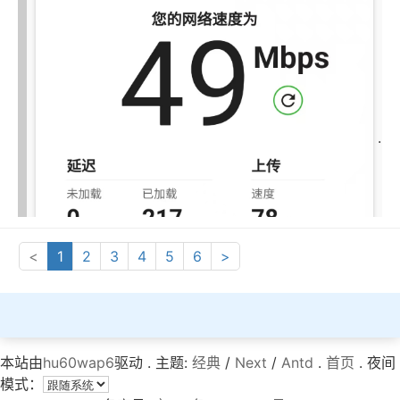
<
1
2
3
4
5
6
>
本站由
hu60wap6
驱动 . 主题:
经典
/
Next
/
Antd
.
首页
. 夜间
模式：