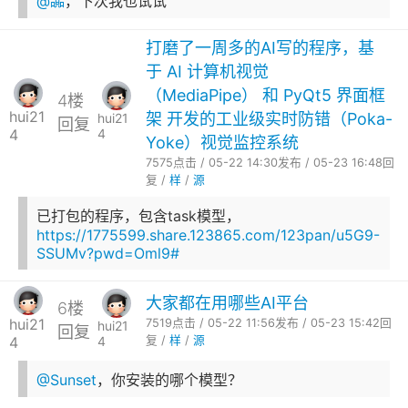
@嚻
，下次我也试试
打磨了一周多的AI写的程序，基
于 AI 计算机视觉
（MediaPipe） 和 PyQt5 界面框
4楼
hui21
架 开发的工业级实时防错（Poka-
hui21
回复
4
4
Yoke）视觉监控系统
7575点击 / 05-22 14:30发布 / 05-23 16:48回
复 /
样
/
源
已打包的程序，包含task模型，
https://1775599.share.123865.com/123pan/u5G9-
SSUMv?pwd=Oml9#
大家都在用哪些AI平台
6楼
hui21
7519点击 / 05-22 11:56发布 / 05-23 15:42回
hui21
回复
4
4
复 /
样
/
源
@Sunset
，你安装的哪个模型？