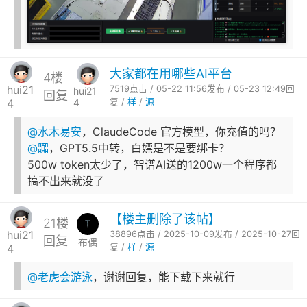
大家都在用哪些AI平台
4楼
hui21
7519点击 / 05-22 11:56发布 / 05-23 12:49回
hui21
回复
4
4
复 /
样
/
源
@水木易安
，ClaudeCode 官方模型，你充值的吗？
@嚻
，GPT5.5中转，白嫖是不是要绑卡？
500w token太少了，智谱AI送的1200w一个程序都
搞不出来就没了
【楼主删除了该帖】
21楼
hui21
38896点击 / 2025-10-09发布 / 2025-10-27回
回复
布偶
4
复 /
样
/
源
@老虎会游泳
，谢谢回复，能下载下来就行