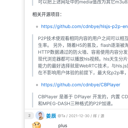
可以把上述网址中的media值改为其它m3u
请给网址打引号，防止生出各种麻烦。
相关开源项目：
ffmpeg -re -i 
'http://cctvalih5ca.v.myal
https://github.com/cdnbye/hlsjs-p2p-
vestream'
P2P技术使观看相同内容的用户之间可以相
按ctrl+c关闭ffmpeg。
生率。 另外，随着H5的普及，flash逐渐被
HTTP数据通过的防火墙、容易使用内容分发
4b. 写一个循环，失败时自动重启ffmpeg
现代浏览器都可以播放hls视频。hls天生
能力的最好选择就是WebRTC技术，与hls.js
参数调好，确认没问题之后再进行。
4a
在不影响用户体验的前提下，最大化p2p率，
请务必进行此步骤，否则任何风吹草动都可能
https://github.com/cdnbye/CBPlayer
while
true
; 
do
 ffmpeg -re -i 
'http://cct
CBPlayer 是基于 DPlayer 开发的，
calhost/live/livestream'
和MPEG-DASH三种格式的P2P加速。
姜辰
因为循环会不断重启ffmpeg，如果要结束推流
2
@Ta
/ 2021-12-30 /
样
/
源
🐯🐮🍺plus