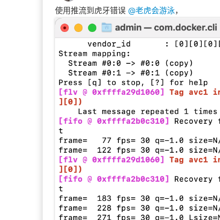
所有观看地址（按可靠程度排序，flv最不可
使用推流到虎牙错误
@
老虎会游泳
，
RTMP (推荐，可用VLC观看): rtmp://localhos
H5(HLS):
http://localhost:8080/live/li
H5(WebRTC，需要SRS4): webrtc://localho
H5(HTTP-FLV):
http://localhost:8080/liv
推多个流到自建服务器
把推流地址
rtmp://localhost/live/livestrea
第一个终端里执行：
while
true
; 
do
 ffmpeg -re -i 
'http://cct
calhost/live/cctv13'
第二个终端里执行：