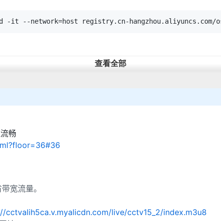
查看全部
d -it --network=host registry.cn-hangzhou.aliyuncs.com/o
1935是RTMP的默认端口，所以可以省略）
证流畅
html?floor=36#36
节省带宽流量。
地址、flv地址等。
参数。
adtstoasc
://cctvalih5ca.v.myalicdn.com/live/cctv15_2/index.m3u8