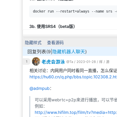
3b. 使用SRS4（beta版）
docker run --restart=always --name srs -
隐藏样式
查看源码
回复列表(9|
隐藏机器人聊天
)
SRS控制面板：
http://localhost:8080/
老虎会游泳
1
@Ta
/ 2023-01-28 /
样
/
源
推流服务器：rtmp://localhost:1935（
相关讨论：内网用户同时看同一直播，怎么保
4. 用ffmpeg中转推流
https://hu60.cn/q.php/bbs.topic.102308.2.
@
admpub
：
4a. 尝试用ffmpeg命令行中转推流
可以采用webrtc+p2p来进行播放，可以
后面可以接各种资源，包括视频文件、m3u8
-i
例如：
如果音频编码不是aac，可以删掉
-bsf:a aac_
http://www.hifilm.top/film/tv?media=http