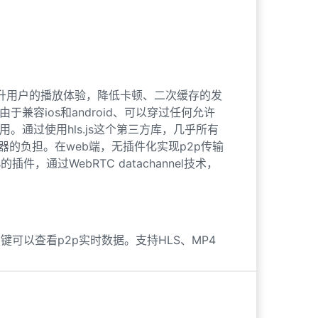
 aac_adtstoasc 
'rtmp://localhost/live/li
提升用户的播放体验，降低卡顿、二次缓存的发
于兼容ios和android、可以穿过任何允许
通过使用hls.js这个第三方库，几乎所有
器的负担。在web端，无插件化实现p2p传输
件，通过WebRTC datachannel技术，
 -c 
copy
 -bsf:a aac_adtstoasc 
'rtmp://lo
能，右键可以查看p2p实时数据。支持HLS、MP4