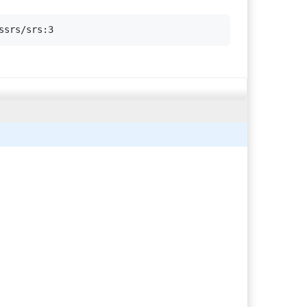
ssrs/srs:4 ./objs/srs -c conf/docker.con