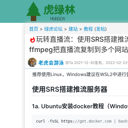
首页
>
绿虎论坛
>
建站
>
教程
(
发帖
)
玩转直播流：使用SRS搭建推流
whatshot
ffmpeg把直播流复制到多个网
老虎会游泳
@Ta
2021-12-30发布，2022-02-
推荐使用Linux，Windows建议在WSL2中进
使用SRS搭建推流服务器
1a. Ubuntu安装docker教程（Win
curl 
-
fsSL https:
//get.docker.com | bash