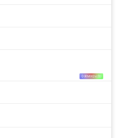
如果网络延迟导致发送/接收速度跟不上，就应
慢，于是这里卡一下那里卡一下。
-
小米MIX2s(白)
false&schema=http