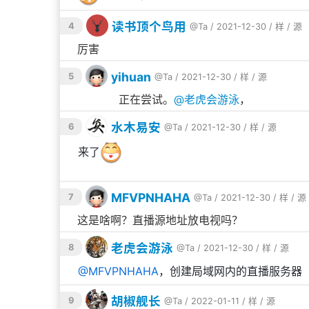
关于ffmpeg的
参数
-re
读书顶个鸟用
4
@Ta
/ 2021-12-30 /
样
/
源
推流请务必在开头加
参数，否则可能会遇
-re
该直接丢帧，而不是后期加速发送。如果不加
厉害👍🏻
-
（
，实时）参数保证了流的速度始
re
realtime
yihuan
5
@Ta
/ 2021-12-30 /
样
/
源
观看地址
👍👍👍正在尝试。
@
老虎会游泳
，
查看流状态：
水木易安
6
@Ta
/ 2021-12-30 /
样
/
源
http://localhost:8080/console/ng_index.ht
来了
MFVPNHAHA
7
@Ta
/ 2021-12-30 /
样
/
源
点预览就能观看，如果预览容易卡，可以尝试
这是啥啊？直播源地址放电视吗？
http://ossrs.net/players/srs_player.html?
老虎会游泳
8
@Ta
/ 2021-12-30 /
样
/
源
vhost=__defaultVhost__&app=live&stream=
@
MFVPNHAHA
，创建局域网内的直播服务器
胡椒舰长
9
@Ta
/ 2022-01-11 /
样
/
源