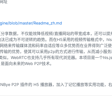
8网址
icdn.com/live/cctv13_2/index.m3u8'
 -f flv -c 
copy
 -bsf:a
engine/blob/master/Readme_zh.md
互分享数据，不仅能效降低视频/直播网站的带宽成本，还可以
淘汰已成为不可逆转的趋势。而在H5采用的视频传输格式中，hls由
网络来传输媒体流和码率自适应等众多优势而在业界得到广泛使用。
分片传输的优势，使其可以采用p2p的方式进行传输，从而减小服务
类似，WebRTC也支持几乎所有现代浏览器。本项目是一个hls.js的插
是面向未来的Web P2P技术。
会导致推流停止。
valih5ca.v.myalicdn.com/live/cctv13_2/index.m3u8'
 -f flv
内置 CDNBye P2P 插件的 H5 播放器，加入了记忆播放等实用功
，需要不断按ctrl+c，或者直接关掉终端（命令行窗口）。