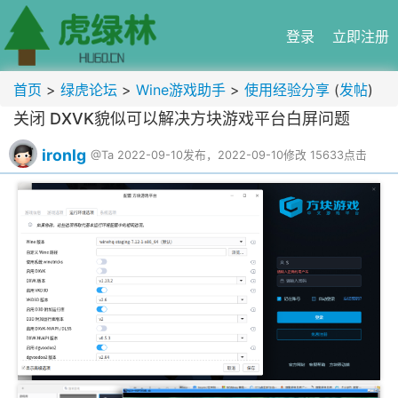
登录
立即注册
首页
>
绿虎论坛
>
Wine游戏助手
>
使用经验分享
(
发帖
)
关闭 DXVK貌似可以解决方块游戏平台白屏问题
ironlg
@Ta
2022-09-10发布，2022-09-10修改
15633点击