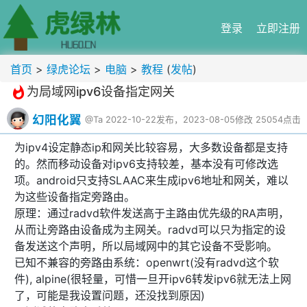
登录
立即注册
首页
>
绿虎论坛
>
电脑
>
教程
(
发帖
)
为局域网ipv6设备指定网关
whatshot
幻阳化翼
@Ta
2022-10-22发布，2023-08-05修改
25054点击
为ipv4设定静态ip和网关比较容易，大多数设备都是支持
的。然而移动设备对ipv6支持较差，基本没有可修改选
项。android只支持SLAAC来生成ipv6地址和网关，难以
为这些设备指定旁路由。
原理：通过radvd软件发送高于主路由优先级的RA声明，
从而让旁路由设备成为主网关。radvd可以只为指定的设
备发送这个声明，所以局域网中的其它设备不受影响。
已知不兼容的旁路由系统：openwrt(没有radvd这个软
件), alpine(很轻量，可惜一旦开ipv6转发ipv6就无法上网
了，可能是我设置问题，还没找到原因)