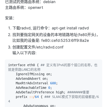
已测试的旁路由系统：debian
主路由系统：openwrt
安装：
下载radvd, 运行命令：apt-get install radvd
找到要指定网关的设备的本地链路地址(fe80开头)，
比如我的设备是: fe80::cefd:5253:6ff9:8a2e
创建配置文件/etc/radvd.conf
输入以下内容:
interface eth0 { 
## 定义有IPv6的那个接口的名称，也
就是旁路LAN口的名称
    IgnoreIfMissing on;

    AdvSendAdvert on;

    MaxRtrAdvInterval 
600
;

    AdvReachableTime 
0
;

    AdvDefaultPreference high; 
########重要
    prefix 
:
:/
64
 { 
### SLAAC模式下获取的前缀都是/6
4
        AdvAutonomous on;
