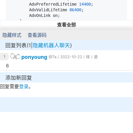
        AdvPreferredLifetime 
14400
;

        AdvValidLifetime 
86400
;

        AdvOnLink on;

    };

查看全部
    clients { 
### 在此枚举需要进行流量牵引的设备的L
ink local地址
隐藏样式
查看源码
#DEVICE 1
    	fe80::
cefd:
5253
:
6
ff9:
8a2e

回复列表(1|
隐藏机器人聊天
)
    };

ponyoung
1
@Ta
/ 2022-10-22 /
样
/
源
6
重启radvd服务并设为开机自启
systemctl enable radvd && systemctl restart
添加新回复
radvd
回复需要
登录
。
重要：主路由openwrt需要确保【接口】->【LAN】-
>【DHCP服务器】->【IPv6 设置】->【本地IPV6 DNS
服务器】这个选项没有勾选，否则dns会指向主路由导致
一些奇怪的问题。
2023-08-05 更新：