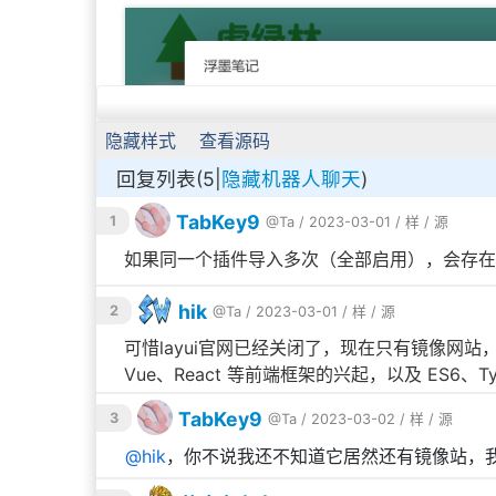
隐藏样式
查看源码
回复列表(5|
隐藏机器人聊天
)
TabKey9
1
@Ta
/ 2023-03-01 /
样
/
源
如果同一个插件导入多次（全部启用），会存在
hik
2
@Ta
/ 2023-03-01 /
样
/
源
可惜layui官网已经关闭了，现在只有镜像网站
Vue、React 等前端框架的兴起，以及 ES6、T
TabKey9
3
@Ta
/ 2023-03-02 /
样
/
源
@
hik
，你不说我还不知道它居然还有镜像站，