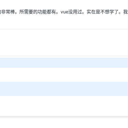
啥的非常棒。所需要的功能都有。vue没用过。实在是不想学了
u60wap6
驱动 . 主题:
经典
/
Next
/
Antd
.
首页
. 夜间模式：