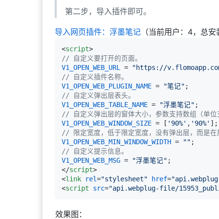
第二步，导入插件即可。
导入网页插件：
浮墨笔记
（当前用户：4，总安
<
script
>
// 自定义要打开的页面。
V1_OPEN_WEB_URL
 = 
"https://v.flomoapp.co
// 自定义插件名称。
V1_OPEN_WEB_PLUGIN_NAME
 = 
"笔记"
// 自定义弹出层表头。
V1_OPEN_WEB_TABLE_NAME
 = 
"浮墨笔记"
// 自定义弹出层的窗体大小，参数支持数组（单位
V1_OPEN_WEB_WINDOW_SIZE
 = [
'90%'
,
'90%'
// 限定宽度，低于限定宽度，没有弹出层，而是在
V1_OPEN_WEB_MIN_WINDOW_WIDTH
 = 
""
// 自定义提示信息。
V1_OPEN_WEB_MSG
 = 
"浮墨笔记"
</
script
>
<
link
rel
=
"stylesheet"
href
=
"api.webplug
<
script
src
=
"api.webplug-file/15953_publ
效果图：