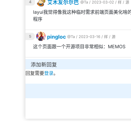
艾木友尔尔巴
4
@Ta
/ 2023-03-02 /
样
/
源
layui我觉得像我这种临时需求前端页面美化
程序
pingloc
5
@Ta
/ 2023-03-16 /
样
/
源
这个页面跟一个开源项目非常相似：MEMOS
添加新回复
回复需要
登录
。
本站由
h