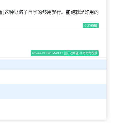
。我们这种野路子自学的够用就行。能跑就是好用的
小米8(白)
iPhone13 PRO MAX 1T 国行远峰蓝 非海南免税版