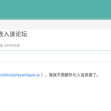
嵌入该论坛
修改
34794点击
l/jhin/js/layer/layer.js
），我就不用额外引入该资源了。