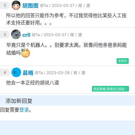
胡图图
2
@Ta
/ 2023-03-27 /
样
/
源
所以他的回答只能作为参考，不过我觉得他比某些人工技
术支持还要好用。。。
crll
3
@Ta
/ 2023-03-27 /
样
/
源
毕竟只是个机器人。。别要求太高。就像问他亲爸亲妈能
结婚吗
未知社
晨曦
4
@Ta
/ 2023-03-28 /
样
/
源
他会一本正经的胡说八道
我是晨曦,我喂自己袋盐！
添加新回复
回复需要
登录
。