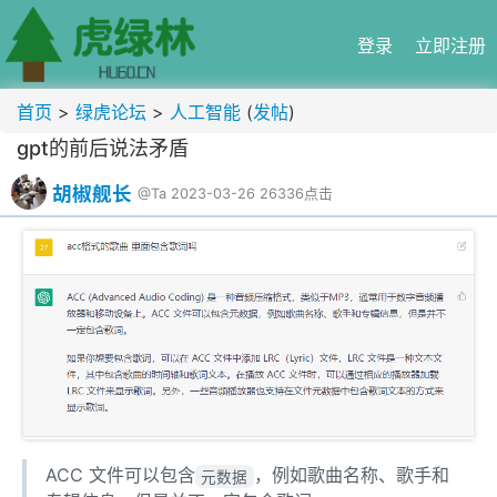
登录
立即注册
首页
>
绿虎论坛
>
人工智能
(
发帖
)
gpt的前后说法矛盾
胡椒舰长
@Ta
2023-03-26
26336点击
ACC 文件可以包含
，例如歌曲名称、歌手和
元数据