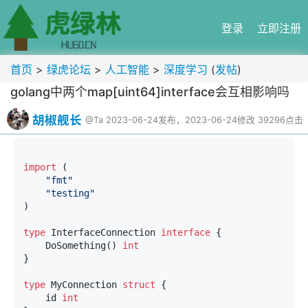
登录
立即注册
首页
>
绿虎论坛
>
人工智能
>
深度学习
(
发帖
)
golang中两个map[uint64]interface会互相影响吗
胡椒舰长
@Ta
2023-06-24发布，2023-06-24修改
39296点击
import
 (

"fmt"
"testing"
)

type
 InterfaceConnection 
interface
 {

	DoSomething() 
int
}

type
 MyConnection 
struct
 {

	id 
int