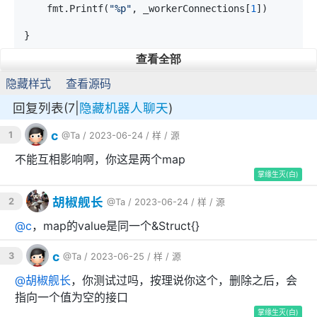
	fmt.Printf(
"%p"
, _workerConnections[
1
])

}

查看全部
//结果
隐藏样式
查看源码
//0xc0003fd550
//0xc0003fd550
回复列表(7|
隐藏机器人聊天
)
c
1
@Ta
/ 2023-06-24 /
样
/
源
gpt3.5回答1：
不能互相影响啊，你这是两个map
如果 _workerConnections 和 Connections 的
掌缘生灭(白)
InterfaceConnection 类型的值都是通过同一个接口变量
胡椒舰长
2
@Ta
/ 2023-06-24 /
样
/
源
赋值得到的，那么它们引用的是同一个底层对象。在这种
情况下，删除 Connections 中的条目会同时对
@
c
，map的value是同一个&Struct{}
_workerConnections 产生影响。
c
3
@Ta
/ 2023-06-25 /
样
/
源
因为它们引用同一个底层对象，当你删除 Connections
@
胡椒舰长
，你测试过吗，按理说你这个，删除之后，会
中的某个条目时，底层对象也会被修改，从而影响到
指向一个值为空的接口
_workerConnections 中相应的条目。
掌缘生灭(白)