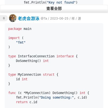
        fmt.Println(
"Key not found"
)

    }

查看全部
    value, ok = myMap[
"bar"
]

老虎会游泳
6
@Ta
/ 2023-06-25 /
样
/
源
if
 ok {

        fmt.Println(
"Value:"
, value)

package
 main

    } 
else
 {

        fmt.Println(
"Key not found"
)

import
 (

    }

"fmt"
)

输出结果为：
type
 InterfaceConnection 
interface
 {

	DoSomething() 
int
}

Value:
42
Key
not
type
 MyConnection 
struct
 {

	id 
int
}

在这个示例中，
中存在键
，因此第一个判断
myMap
"foo"
返回
，并打印出对应的值42。而对于键
，它
true
"bar"
func
(c *MyConnection)
 DoSomething() 
int
 {

	fmt.Println(
"Doing something:"
, c.id)

不存在于
中，因此第二个判断返回
，并打印
myMap
false
return
 c.id

出"Key not found"。