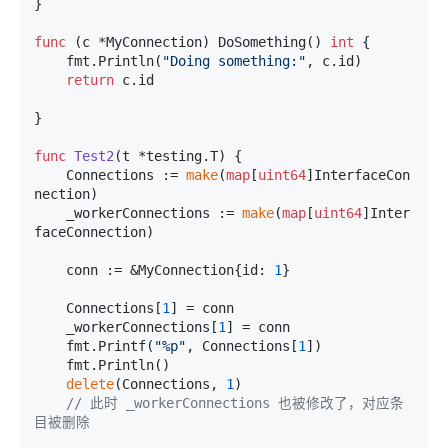
}

func
(c *MyConnection)
 DoSomething() 
int
 {

	fmt.Println(
"Doing something:"
, c.id)

return
 c.id

}

func
Test2
(t *testing.T)
 {

	Connections := 
make
(
map
[
uint64
]InterfaceCon
nection)

	_workerConnections := 
make
(
map
[
uint64
]Inter
faceConnection)

	conn := &MyConnection{id: 
1
}

	Connections[
1
] = conn

	_workerConnections[
1
] = conn

	fmt.Printf(
"%p"
, Connections[
1
])

	fmt.Println()

delete
(Connections, 
1
)

// 此时 _workerConnections 也被修改了，对应条
目被删除