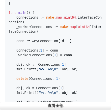
}

func
main
()
 {

	Connections := 
make
(
map
[
uint64
]InterfaceCon
nection)

	_workerConnections := 
make
(
map
[
uint64
]Inter
faceConnection)

	conn := &MyConnection{id: 
1
}

	Connections[
1
] = conn

	_workerConnections[
1
] = conn

	obj, ok := Connections[
1
]

	fmt.Printf(
"%v, %v\n"
, obj, ok)

delete
(Connections, 
1
)

	obj, ok = Connections[
1
]

	fmt.Printf(
"%v, %v\n"
, obj, ok)

	obj, ok = _workerConnections[
1
]

查看全部
	fmt.Printf(
"%v, %v\n"
, obj, ok)
