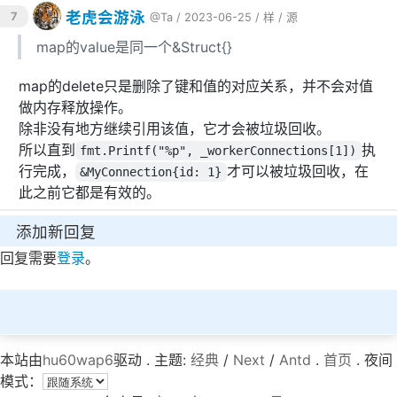
老虎会游泳
7
@Ta
/ 2023-06-25 /
样
/
源
map的value是同一个&Struct{}
&
{
1
}, 
true
<
nil
>
, 
false
map的delete只是删除了键和值的对应关系，并不会对值
&
{
1
}, 
true
做内存释放操作。
除非没有地方继续引用该值，它才会被垃圾回收。
确实不会影响另一个
所以直到
执
fmt.Printf("%p", _workerConnections[1])
行完成，
才可以被垃圾回收，在
&MyConnection{id: 1}
此之前它都是有效的。
添加新回复
回复需要
登录
。
本站由
hu60wap6
驱动 . 主题:
经典
/
Next
/
Antd
.
首页
. 夜间
模式：