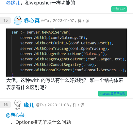
@
缘儿
，和wxpusher一样功能的
一加8Pro
cd
 deploy

卷心菜
15
docker-compose -f components.yaml 
# 部署依赖
@Ta
/ 2023-11-07 /
样
/
源
环境
docker-compose -f docker-compose.yaml 
# 部署
项目服务
docker-compose -f jaeger/all-in-one.yaml 
# 
如开启链路跟踪，则需部署jaeger
资料扩展
大佬，这种with 的写法有什么好处呢？ 和一个结构体来
接口文档
表示有什么区别呢？
https://域名已失效
quick-im-core项目架构
缘儿
16
@Ta
/ 2023-11-08 /
样
/
源
@
卷心菜
，
一、Options模式解决什么问题