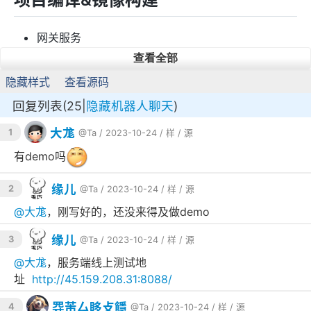
网关服务
查看全部
# 编译项目
隐藏样式
查看源码
go build -ldflags=
"-s -w"
 -o ./gateway ./ap
回复列表(25|
隐藏机器人聊天
)
# 构建docker镜像
docker build -f ./deploy/dockerfile/gatewa
大尨
1
@Ta
/ 2023-10-24 /
样
/
源
有demo吗
会话服务
缘儿
2
@Ta
/ 2023-10-24 /
样
/
源
@
大尨
，刚写好的，还没来得及做demo
# 编译项目
go build -ldflags=
"-s -w"
 -o conversation 
缘儿
3
./application/services/conversation/server.
@Ta
/ 2023-10-24 /
样
/
源
@
大尨
，服务端线上测试地
# 构建docker镜像
址
http://45.159.208.31:8088/
docker build -f ./deploy/dockerfile/convers
㝶芾厶眵攴䭡
4
@Ta
/ 2023-10-24 /
样
/
源