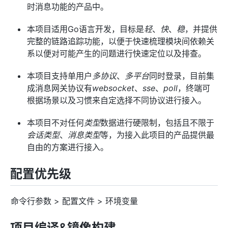
时消息功能的产品中。
本项目适用Go语言开发，目标是
轻
、
快
、
稳
，并提供
完整的链路追踪功能，以便于快速梳理模块间依赖关
系以便对可能产生的问题进行快速定位以及排查。
本项目支持单用户
多协议
、
多平台
同时登录，目前集
成消息网关协议有
websocket
、
sse
、
poll
，终端可
根据场景以及习惯来自定选择不同协议进行接入。
本项目不对任何
类型
数据进行硬限制，包括且不限于
会话类型
、
消息类型
等，为接入此项目的产品提供最
自由的方案进行接入。
配置优先级
命令行参数 > 配置文件 > 环境变量
项目编译&镜像构建