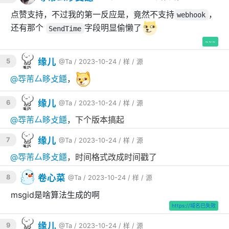
消息分发服务
点赞支持，不过我的第一反应是，竟然不支持
，
webhook
还有那个
字段明显偷懒了
SendTime
# 编译项目
~~~
go build -ldflags=
"-s -w"
 -o msgbroker ./ap
缘儿
5
@Ta
/ 2023-10-24 /
样
/
源
# 构建docker镜像
@
㝶芾厶眵攴䭡
，
docker build -f ./deploy/dockerfile/msgbrok
缘儿
6
@Ta
/ 2023-10-24 /
样
/
源
消息中心服务
@
㝶芾厶眵攴䭡
，下个版本搞起
缘儿
7
@Ta
/ 2023-10-24 /
样
/
源
# 编译项目
go build -ldflags=
"-s -w"
 -o msghub ./appli
@
㝶芾厶眵攴䭡
，时间格式改成时间戳了
# 构建docker镜像
卷心菜
8
@Ta
/ 2023-10-24 /
样
/
源
docker build -f ./deploy/dockerfile/msghub/
msgid是啥算法生成的啊
https://域名已失效
消息ID服务
缘儿
9
@Ta
/ 2023-10-24 /
样
/
源