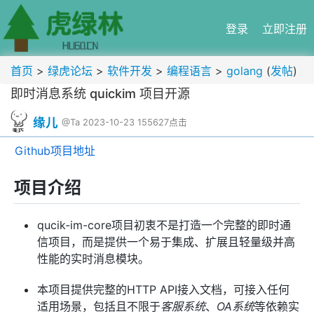
登录
立即注册
首页
>
绿虎论坛
>
软件开发
>
编程语言
>
golang
(
发帖
)
即时消息系统 quickim 项目开源
缘儿
@Ta
2023-10-23
155627点击
Github项目地址
项目介绍
qucik-im-core项目初衷不是打造一个完整的即时通
信项目，而是提供一个易于集成、扩展且轻量级并高
性能的实时消息模块。
本项目提供完整的HTTP API接入文档，可接入任何
适用场景，包括且不限于
客服系统
、
OA系统
等依赖实