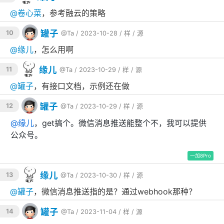
@
卷心菜
，参考融云的策略
# 编译项目
go build -ldflags=
"-s -w"
 -o msgid ./applic
罐子
10
@Ta
/ 2023-10-28 /
样
/
源
# 构建docker镜像
@
缘儿
，怎么用啊
docker build -f ./deploy/dockerfile/msgid/D
缘儿
11
@Ta
/ 2023-10-29 /
样
/
源
@
罐子
，有接口文档，示例还在做
消息持久化服务
罐子
12
@Ta
/ 2023-10-29 /
样
/
源
# 编译项目
@
缘儿
，get搞个。微信消息推送能整个不，我可以提供
go build -ldflags=
"-s -w"
 -o persistence ./
公众号。
# 构建docker镜像
docker build -f ./deploy/dockerfile/persist
一加8Pro
缘儿
13
@Ta
/ 2023-10-30 /
样
/
源
@
罐子
，微信消息推送指的是？通过webhook那种？
项目部署
罐子
14
@Ta
/ 2023-11-04 /
样
/
源
docker-compose