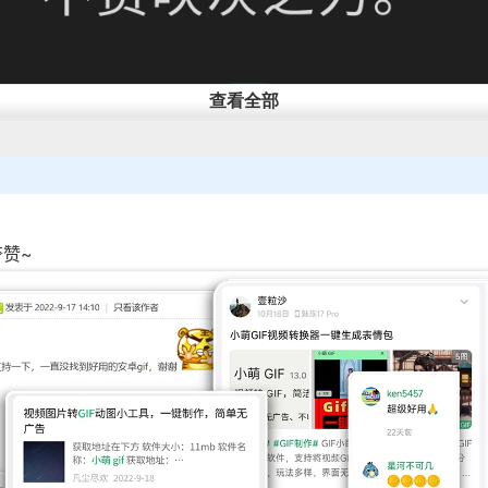
查看全部
就能轻松完成
剪辑、裁剪、倍速和加字
操作。
夸赞~
览