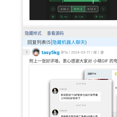
隐藏样式
查看源码
回复列表(5|
隐藏机器人聊天
)
视频编辑界面更加简洁直观，只需点滑几下，
tasy5kg
1
@Ta
/ 2024-03-17 /
样
/
源
附上一张好评墙，衷心感谢大家对 小萌GIF 的
丰富的导出选项 & 色度抠图 & 即时预