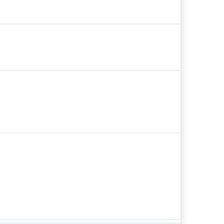
🐮🐮🐮🐮🐮🐮🐮🐮🐮🐮🐮🐮🐮🐮🐮🐮
🐮🐮🐮🐮🐮🐮🐮🐮
🐮🐮🐮🐮🐮🐮🐮🐮🐮🐮🐮🐮🐮🐮🐮🐮
🐮🐮🐮🐮🐮🐮🐮🐮