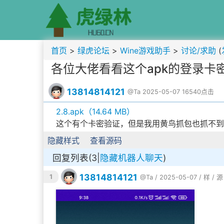
首页
>
绿虎论坛
>
Wine游戏助手
>
讨论/求助
(
各位大佬看看这个apk的登录卡
13814814121
@Ta
2025-05-07
16540点击
2.8.apk（14.64 MB）
这个有个卡密验证，但是我用黄鸟抓包也抓不到。
隐藏样式
查看源码
回复列表(3|
隐藏机器人聊天
)
13814814121
1
@Ta
/ 2025-05-07 /
样
/
源