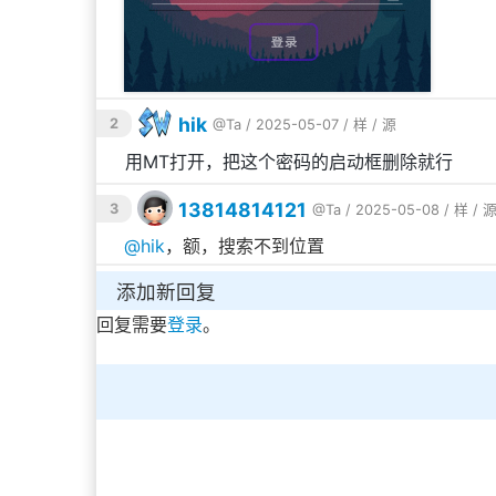
hik
2
@Ta
/ 2025-05-07 /
样
/
源
用MT打开，把这个密码的启动框删除就行
13814814121
3
@Ta
/ 2025-05-08 /
样
/
@
hik
，额，搜索不到位置
添加新回复
回复需要
登录
。