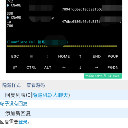
一加ace2Pro(灰|24+1024)
隐藏样式
查看源码
回复列表(0|
隐藏机器人聊天
)
帖子没有回复
添加新回复
回复需要
登录
。