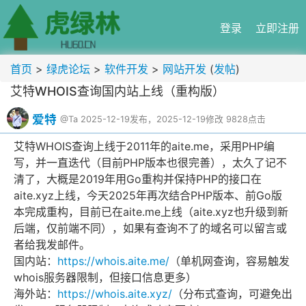
登录
立即注册
首页
>
绿虎论坛
>
软件开发
>
网站开发
(
发帖
)
艾特WHOIS查询国内站上线（重构版）
爱特
@Ta
2025-12-19发布，2025-12-19修改
9828点击
艾特WHOIS查询上线于2011年的aite.me，采用PHP编
写，并一直迭代（目前PHP版本也很完善），太久了记不
清了，大概是2019年用Go重构并保持PHP的接口在
aite.xyz上线，今天2025年再次结合PHP版本、前Go版
本完成重构，目前已在aite.me上线（aite.xyz也升级到新
后端，仅前端不同），如果有查询不了的域名可以留言或
者给我发邮件。
国内站：
https://whois.aite.me/
（单机网查询，容易触发
whois服务器限制，但接口信息更多）
海外站：
https://whois.aite.xyz/
（分布式查询，可避免出