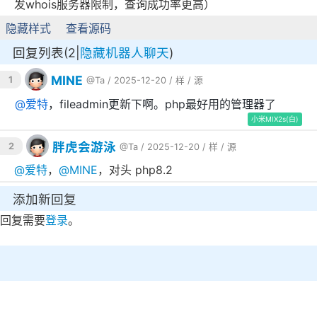
发whois服务器限制，查询成功率更高）
隐藏样式
查看源码
回复列表(2|
隐藏机器人聊天
)
MINE
1
@Ta
/ 2025-12-20 /
样
/
源
@
爱特
，fileadmin更新下啊。php最好用的管理器了
小米MIX2s(白)
胖虎会游泳
2
@Ta
/ 2025-12-20 /
样
/
源
@
爱特
，
@
MINE
，对头 php8.2
添加新回复
回复需要
登录
。