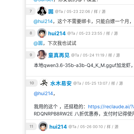
嚻
7
@Ta
/ 05-23 22:06 /
样
/
源
@
hui214
，这个不需要绑卡，只能白嫖一个月，用
hui214
8
@Ta
/ 05-23 23:55 /
样
/
源
@
嚻
，下次我也试试
童真再见
9
@Ta
/ 05-24 11:19 /
样
/
源
本地qwen3.6-35b-a3b-Q4_K_M.gguf加龙
水木易安
10
@Ta
/ 05-25 13:07 /
样
/
源
@
hui214
，
我用的这个 ，还挺稳的：
https://reclaude.ai
RDQNRPB8RW2E 八折优惠券，支付时记得
hui214
11
@Ta
/ 05-26 00:10 /
样
/
源