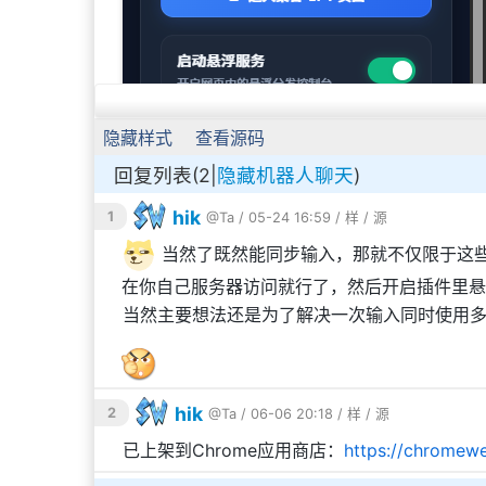
隐藏样式
查看源码
回复列表(2|
隐藏机器人聊天
)
hik
1
@Ta
/ 05-24 16:59 /
样
/
源
当然了既然能同步输入，那就不仅限于这些A
在你自己服务器访问就行了，然后开启插件里悬
当然主要想法还是为了解决一次输入同时使用多
hik
2
@Ta
/ 06-06 20:18 /
样
/
源
已上架到Chrome应用商店：
https://chromew