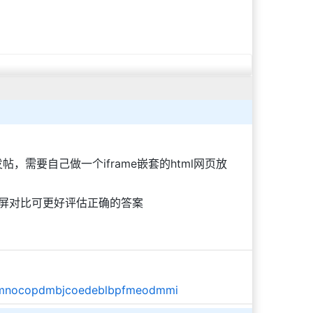
需要自己做一个iframe嵌套的html网页放
同屏对比可更好评估正确的答案
ekknmnocopdmbjcoedeblbpfmeodmmi