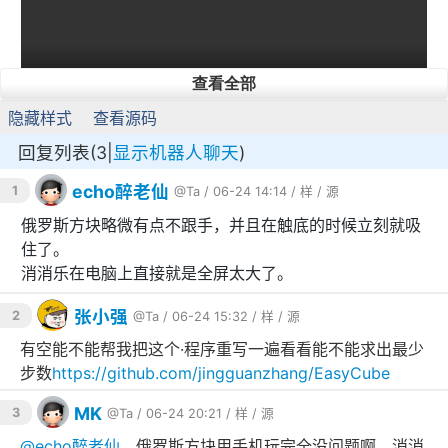
查看全部
隐藏样式
查看源码
回复列表(3|
显示机器人聊天
)
小尾巴
华为Mate XTs
非凡鸡佬版
echo醉老仙
1
@Ta
/ 06-24 14:14 /
样
/
源
俄罗斯方块略微有点不跟手，并且在触底的时候立刻就吸
住了。
消消乐在电脑上直接就是全屏太大了。
张小强
2
@Ta
/ 06-24 15:32 /
样
/
源
有空能不能帮我把这个·程序重写一遍看看能不能求出最少
步数
https://github.com/jingguanzhang/EasyCube
MK
3
@Ta
/ 06-24 20:21 /
样
/
源
@
echo醉老仙
，俄罗斯方块用手机玩完全没问题啊，消消