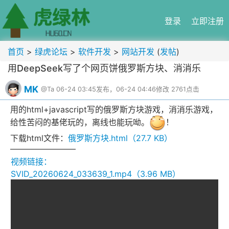
登录
立即注册
首页
>
绿虎论坛
>
软件开发
>
网站开发
(
发帖
)
用DeepSeek写了个网页饼俄罗斯方块、消消乐
MK
@Ta
06-24 03:45发布，06-24 04:46修改
2761点击
用的html+javascript写的俄罗斯方块游戏，消消乐游戏，
给性苦闷的基佬玩的，离线也能玩呦。
！
下载html文件：
俄罗斯方块.html（27.7 KB）
————————
视频链接：
SVID_20260624_033639_1.mp4（3.96 MB）