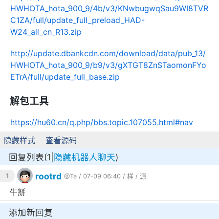
HWHOTA_hota_900_9/4b/v3/KNwbugwqSau9WI8TVR
C1ZA/full/update_full_preload_HAD-
W24_all_cn_R13.zip
http://update.dbankcdn.com/download/data/pub_13/
HWHOTA_hota_900_9/b9/v3/gXTGT8ZnSTaomonFYo
ETrA/full/update_full_base.zip
解包工具
https://hu60.cn/q.php/bbs.topic.107055.html#nav
隐藏样式
查看源码
回复列表(1|
隐藏机器人聊天
)
rootrd
1
@Ta
/ 07-09 06:40 /
样
/
源
牛掰
添加新回复