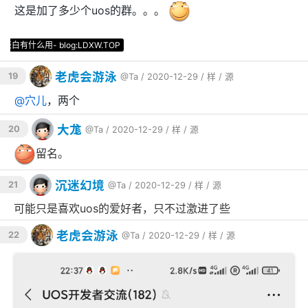
这是加了多少个uos的群。。。
-喜欢就
老虎会游泳
19
@Ta
/ 2020-12-29 /
样
/
源
@
穴儿
，两个
大尨
20
@Ta
/ 2020-12-29 /
样
/
源
留名。
沉迷幻境
21
@Ta
/ 2020-12-29 /
样
/
源
可能只是喜欢uos的爱好者，只不过激进了些
老虎会游泳
22
@Ta
/ 2020-12-29 /
样
/
源