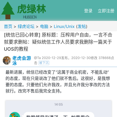
登录
立即注册
首页
>
绿虎论坛
>
电脑
>
Linux/Unix
(
发帖
)
[统信已回心转意] 原标题：压榨用户自由，一言不合
就要求删帖：疑似统信工作人员要求我删除一篇关于
UOS的教程
老虎会游
@Ta
2020-12-29发布，2020-12-30修改
378668点
泳
击
被下沉
最新进展，统信已经改变了“这属于商业机密，不能乱动”
的态度，现在只是说改了他们就不售后。这很好，是我想
要的态度。只要他们允许我改，并且允许我分享改的方法
就行。改完不售后我完全支持。