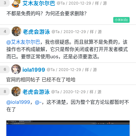
艾木友尔尔巴
3
@Ta
/ 2020-12-29 /
样
/
源
不都是免费的吗？为何还会要求删除？
小米8(白)
老虎会游泳
4
@Ta
/ 2020-12-29 /
样
/
源
@
艾木友尔尔巴
，我也很疑惑。而且就算不是免费的，该
操作也不构成破解，它只是帮你关闭或者打开开发者模式
而已。要想正常使用uos，还是必须要激活。
iola1999
6
@Ta
/ 2020-12-29 /
样
/
源
官网的相同帖子 已经不在了哈哈
老虎会游泳
8
@Ta
/ 2020-12-29 /
样
/
源
@
iola1999
，
@
-
，这不清楚，因为整个官方论坛都暂时不
在了