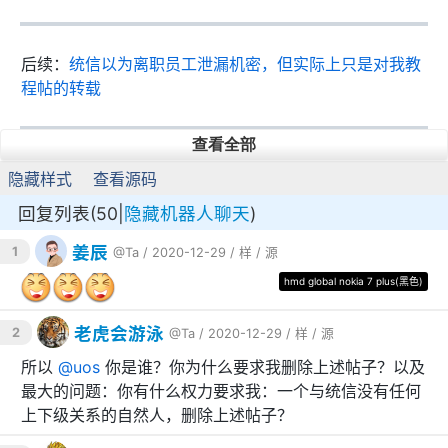
后续：
统信以为离职员工泄漏机密，但实际上只是对我教
程帖的转载
查看全部
名为
@
uos
的新用户内信我，让我删除这篇标题为《关闭
隐藏样式
查看源码
UOS开发者模式的方法，以及不借助官方服务器自行打开
回复列表(50|
隐藏机器人聊天
)
开发者模式的方法》的教程：
姜辰
1
@Ta
/ 2020-12-29 /
样
/
源
https://hu60.cn/q.php/bbs.topic.94770.html
hmd global nokia 7 plus(黑色)
老虎会游泳
2
@Ta
/ 2020-12-29 /
样
/
源
所以
@
uos
你是谁？你为什么要求我删除上述帖子？以及
最大的问题：你有什么权力要求我：一个与统信没有任何
上下级关系的自然人，删除上述帖子？