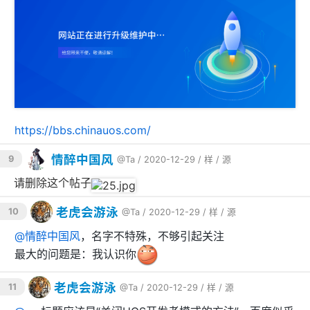
https://bbs.chinauos.com/
情醉中国风
9
@Ta
/ 2020-12-29 /
样
/
源
请删除这个帖子
老虎会游泳
10
@Ta
/ 2020-12-29 /
样
/
源
我显然不会同意，因为他根本没有陈述任何理由，我连他
是谁都不能确定。
@
情醉中国风
，名字不特殊，不够引起关注
最大的问题是：我认识你
真是一件怪事，他以为他是我的上级主管部门吗？
老虎会游泳
11
@Ta
/ 2020-12-29 /
样
/
源