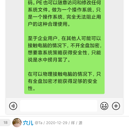
穴儿
18
@Ta
/ 2020-12-29 /
样
/
源