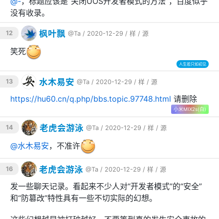
@
-
，标题应该是“关闭UOS开发者模式的方法”，百度似乎
该用户很可能是统信的工作人员，因为该用户的注册邮箱
没有收录。
是
枫叶飘
12
@Ta
/ 2020-12-29 /
样
/
源
***********@uniontech.com
笑死
由于涉及隐私，我不会公布该用户的完整邮箱。
人生若只如初见
水木易安
13
@Ta
/ 2020-12-29 /
样
/
源
https://hu60.cn/q.php/bbs.topic.97748.html
请删除
最终陈述：
小米MIX2s(白)
该教程由我原创，由我
独立自主发现
，没有涉及任何
老虎会游泳
14
@Ta
/ 2020-12-29 /
样
/
源
公司的任何内部信息。如果这也算泄漏机密，只能说
机密二字太廉价了。
@
水木易安
，不准许
虽然我不能确信该用户真的是统信工作人员，但是至
老虎会游泳
少有一名统信工作人员与其持相同观点（我在QQ群中
16
@Ta
/ 2020-12-29 /
样
/
源
亲自看到的）。所以，国内厂商对用户自由的压榨竟
发一些聊天记录。看起来不少人对“开发者模式”的“安全”
然到了如此地步，我简直惊掉了下巴。他们想对你的
和“防篡改”特性具有一些不切实际的幻想。
系统做什么就做什么，你想对你的系统做什么都不可
以。这就是合同，这就是许可协议，权利和义务真