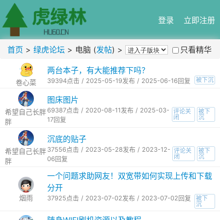
登录
立即注册
首页
>
绿虎论坛
> 电脑 (
发帖
) >
只看精华
两台本子，有大能推荐下吗？
被下沉
39394点击 / 2025-05-19发布 / 2025-06-16回复
卷心菜
图床图片
69387点击 / 2020-08-11发布 / 2025-03-
希望自己长胖
评论关
被下
闭
沉
17回复
胖
沉底的贴子
37556点击 / 2023-05-28发布 / 2023-12-
希望自己长胖
评论关
被下
闭
沉
06回复
胖
一个问题求助网友！双宽带如何实现上传和下载
分开
烟雨
37925点击 / 2023-07-02发布 / 2023-07-02回复
被下
沉