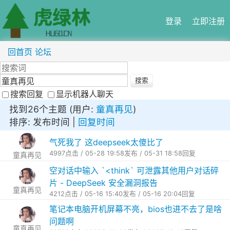
登录
立即注册
回首页
论坛
搜索回复
显示机器人聊天
找到26个主题 (用户:
童真再见
)
排序: 发布时间 |
回复时间
气死我了 这deepseek太傻比了
4997点击 / 05-28 19:58发布 / 05-31 18:58回复
童真再见
空对话中输入 `<think` 可泄露其他用户对话碎
片 - DeepSeek 安全漏洞报告
童真再见
4212点击 / 05-16 15:40发布 / 05-16 20:04回复
笔记本电脑开机屏幕不亮，bios也进不去了是啥
问题啊
童真再见