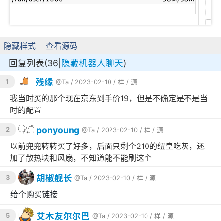
隐藏样式
查看源码
回复列表(36|
隐藏机器人聊天
)
残缘
1
@Ta
/ 2023-02-10 /
样
/
源
我当时买的那个现在京东到手价19，但是不确定是不是当
时的配置
ponyoung
2
@Ta
/ 2023-02-10 /
样
/
源
以前兜兜转转买了好多，后面只剩个210的纽皇吃灰，还
加了散热块和风扇，不知道能不能刷这个
胡椒舰长
3
@Ta
/ 2023-02-10 /
样
/
源
给个购买链接
艾木友尔尔巴
5
@Ta
/ 2023-02-10 /
样
/
源