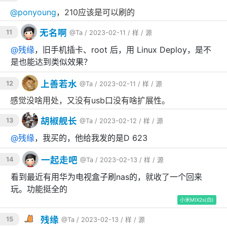
@
ponyoung
，210应该是可以刷的
无名啊
11
@Ta
/ 2023-02-11 /
样
/
源
@
残缘
，旧手机插卡、root 后，用 Linux Deploy，是不
是也能达到类似效果？
上善若水
12
@Ta
/ 2023-02-11 /
样
/
源
感觉没啥用处，又没有usb口没有啥扩展性。
胡椒舰长
13
@Ta
/ 2023-02-12 /
样
/
源
@
残缘
，我买的，他给我发的是D 623
一起走吧
14
@Ta
/ 2023-02-13 /
样
/
源
看到最近有用华为电视盒子刷nas的，就收了一个回来
玩。功能挺全的
小米MIX2s(白)
残缘
15
@Ta
/ 2023-02-13 /
样
/
源