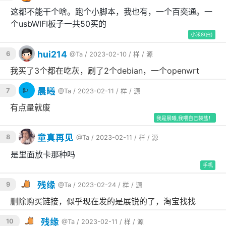
这都不能干个啥。跑个小脚本，我也有，一个百奕通。一
个usbWIFI板子一共50买的
小米8(白)
hui214
6
@Ta
/ 2023-02-10 /
样
/
源
我买了3个都在吃灰，刷了2个debian，一个openwrt
晨曦
7
@Ta
/ 2023-02-11 /
样
/
源
有点量就废
我是晨曦,我喂自己袋盐！
童真再见
8
@Ta
/ 2023-02-11 /
样
/
源
是里面放卡那种吗
手机
残缘
9
@Ta
/ 2023-02-24 /
样
/
源
删除购买链接，似乎现在发的是展锐的了，淘宝找找
残缘
10
@Ta
/ 2023-02-11 /
样
/
源