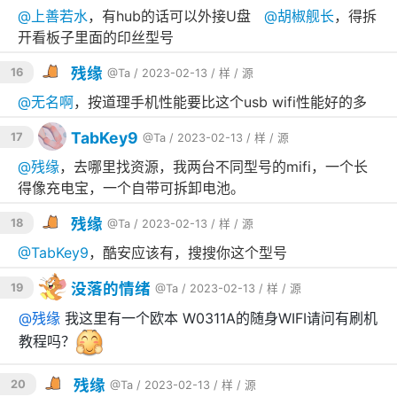
@
上善若水
，有hub的话可以外接U盘
@
胡椒舰长
，得拆
开看板子里面的印丝型号
残缘
16
@Ta
/ 2023-02-13 /
样
/
源
@
无名啊
，按道理手机性能要比这个usb wifi性能好的多
TabKey9
17
@Ta
/ 2023-02-13 /
样
/
源
@
残缘
，去哪里找资源，我两台不同型号的mifi，一个长
得像充电宝，一个自带可拆卸电池。
残缘
18
@Ta
/ 2023-02-13 /
样
/
源
@
TabKey9
，酷安应该有，搜搜你这个型号
没落的情绪
19
@Ta
/ 2023-02-13 /
样
/
源
@
残缘
我这里有一个欧本 W0311A的随身WIFI请问有刷机
教程吗？
残缘
20
@Ta
/ 2023-02-13 /
样
/
源