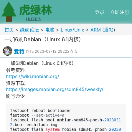
登录
立即注册
首页
>
绿虎论坛
>
电脑
>
Linux/Unix
>
ARM
(
发帖
)
一加6刷Debian（Linux 6.1内核）
爱特
@Ta
2023-03-12
29222点击
一加6刷Debian（Linux 6.1内核）
参考资料：
https://wiki.mobian.org/
资源下载：
https://images.mobian.org/sdm845/weekly/
刷写命令：
fastboot reboot
-
bootloader

fastboot 
--set-active=a
fastboot flash boot mobian
-
sdm845
-
phosh
-2023031
2.
boot
-
enchilada.img

fastboot flash 
system
 mobian
-
sdm845
-
phosh
-20230