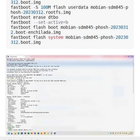
312.
boot.img

fastboot 
-
S 
100
M flash userdata mobian
-
sdm845
-
p
hosh
-20230312.
rootfs.img

fastboot erase dtbo

fastboot 
--set-active=b
fastboot flash boot mobian
-
sdm845
-
phosh
-2023031
2.
boot
-
enchilada.img

fastboot flash 
system
 mobian
-
sdm845
-
phosh
-20230
312.
boot.img