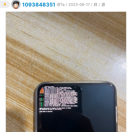
1093848351
4
@Ta
/ 2023-06-17 /
样
/
源