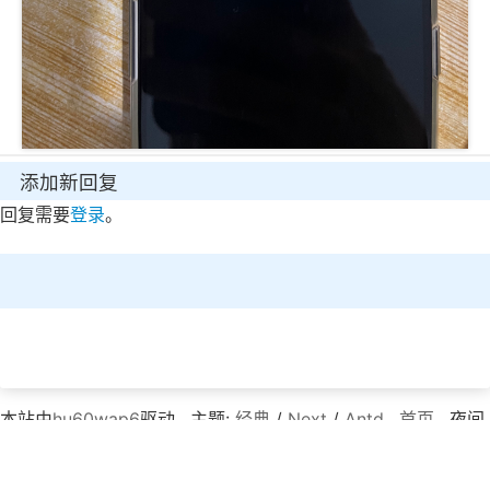
添加新回复
回复需要
登录
。
本站由
hu60wap6
驱动 . 主题:
经典
/
Next
/
Antd
.
首页
. 夜间
模式：
备案号:
京ICP备18041936号-1