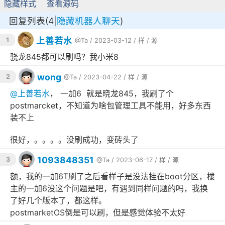
隐藏样式
查看源码
回复列表(4|
隐藏机器人聊天
)
上善若水
1
@Ta
/ 2023-03-12 /
样
/
源
骁龙845都可以刷吗？我小米8
wong
2
@Ta
/ 2023-04-22 /
样
/
源
@
上善若水
， 一加6 就是晓龙845，我刷了个
postmarcket，不知道为啥包管理工具不能用，好多东西
装不上
很好，。。。。没刷成功，变砖头了
1093848351
3
@Ta
/ 2023-06-17 /
样
/
源
额，我的一加6T刷了之后看样子是没法挂在boot分区，楼
主的一加6没这个问题是吧，有遇到同样问题的吗，我换
了好几个版本了，都这样。
postmarketOS倒是可以刷，但是感觉体验不太好