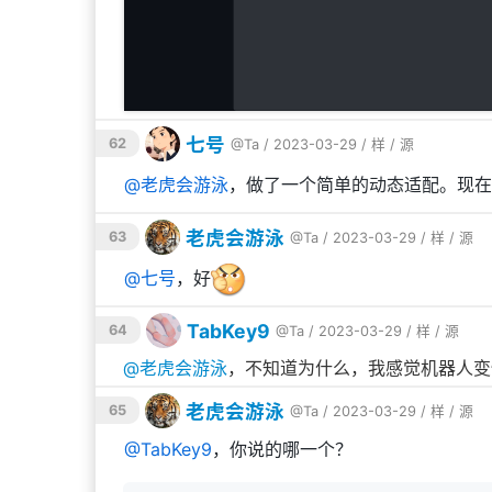
七号
62
@Ta
/ 2023-03-29 /
样
/
源
@
老虎会游泳
，做了一个简单的动态适配。现在
老虎会游泳
63
@Ta
/ 2023-03-29 /
样
/
源
@
七号
，好
TabKey9
64
@Ta
/ 2023-03-29 /
样
/
源
@
老虎会游泳
，不知道为什么，我感觉机器人变
老虎会游泳
65
@Ta
/ 2023-03-29 /
样
/
源
@
TabKey9
，你说的哪一个？