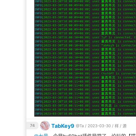
TabKey9
74
@Ta
/ 2023-03-30 /
样
/
源
@
七号
，今早hu60bot插件异常了，论坛的