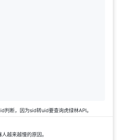
断，因为sid转uid要查询虎绿林API。
器人越来越慢的原因。