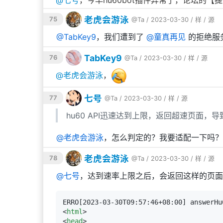
老虎会游泳
75
@Ta
/ 2023-03-30 /
样
/
源
@
TabKey9
，我们遭到了
@
童真再见
的拒绝服务
TabKey9
76
@Ta
/ 2023-03-30 /
样
/
源
@
老虎会游泳
，
七号
77
@Ta
/ 2023-03-30 /
样
/
源
hu60 API迅速达到上限，返回超速页面
@
老虎会游泳
，怎么判定的？我要适配一下吗？
老虎会游泳
78
@Ta
/ 2023-03-30 /
样
/
源
@
七号
，达到速率上限之后，会返回这样的页面
ERRO[2023-03-30T09:57:46+08:00] answerHu
<
html
>
<
head
>