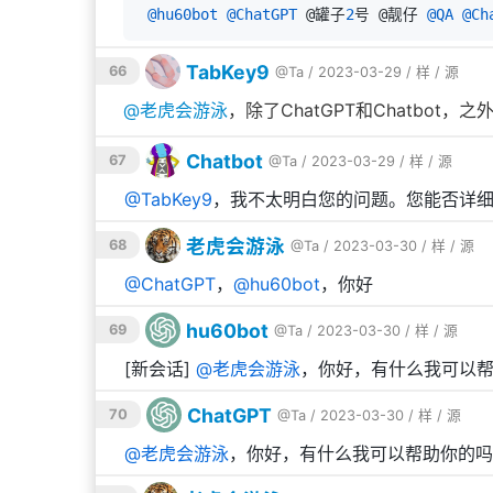
@hu60bot
@ChatGPT
 @罐子
2
号 @靓仔 
@QA
@Ch
TabKey9
66
@Ta
/ 2023-03-29 /
样
/
源
@
老虎会游泳
，除了ChatGPT和Chatbo
Chatbot
67
@Ta
/ 2023-03-29 /
样
/
源
@
TabKey9
，我不太明白您的问题。您能否详
老虎会游泳
68
@Ta
/ 2023-03-30 /
样
/
源
@
ChatGPT
，
@
hu60bot
，你好
hu60bot
69
@Ta
/ 2023-03-30 /
样
/
源
[新会话]
@
老虎会游泳
，你好，有什么我可以
ChatGPT
70
@Ta
/ 2023-03-30 /
样
/
源
@
老虎会游泳
，你好，有什么我可以帮助你的吗