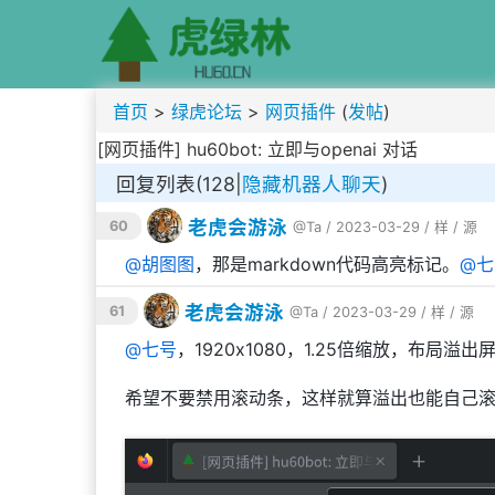
首页
>
绿虎论坛
>
网页插件
(
发帖
)
[网页插件] hu60bot: 立即与openai 对话
回复列表(128|
隐藏机器人聊天
)
老虎会游泳
60
@Ta
/ 2023-03-29 /
样
/
源
@
胡图图
，那是markdown代码高亮标记。
@
七
老虎会游泳
61
@Ta
/ 2023-03-29 /
样
/
源
@
七号
，1920x1080，1.25倍缩放，布局溢出
希望不要禁用滚动条，这样就算溢出也能自己