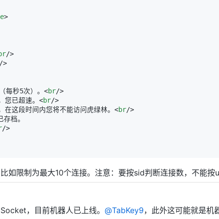
e
>
br
/>
/>
50次（每秒5次）。
<
br
/>
5次），您已超速。
<
br
/>
14秒钟，在这段时间内您将不能访问虎绿林。
<
br
/>
r
/>
限制为最大10个连接。注意：要按sid判断连接数，不能按uid判
bSocket，目前机器人已上线。
@
TabKey9
，此外这可能就是机