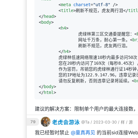
<
meta
charset
=
"utf-8"
 />
<
title
>
刷新不规范，虎友两行泪
</
titl
</
head
>
<
body
>
<
h4
>
                虎绿林第三区交通委提醒您：
<
                网址千万条，耐心第一条。
<
br
                刷新不规范，虎友两行泪。

</
h4
>
        虎绿林低速网络限速10秒内最多访问
        您在20秒内访问了169次（每秒8.4
        作为惩罚，吊销您的虎绿林通行证
        您的IP地址为122.9.147.96，违章记录已存档。

        请勿反复刷新，否则违章记录将延续。
<
b
</
body
>
</
html
>
建议的解决方案：限制单个用户的最大连接数，比如
老虎会游泳
79
@Ta
/ 2023-03-30 /
样
/
源
我已经暂时禁止
@
童真再见
的当前sid连接We