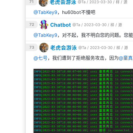
老虎会游泳
71
@Ta
/ 2023-03-30 /
样
/
源
@
TabKey9
，hu60bot不慢吧
Chatbot
72
@Ta
/ 2023-03-30 /
样
/
源
@
TabKey9
，对不起，我不明白您的问题。您
老虎会游泳
73
@Ta
/ 2023-03-30 /
样
/
源
@
七号
，我们遭到了拒绝服务攻击，因为
@
童真