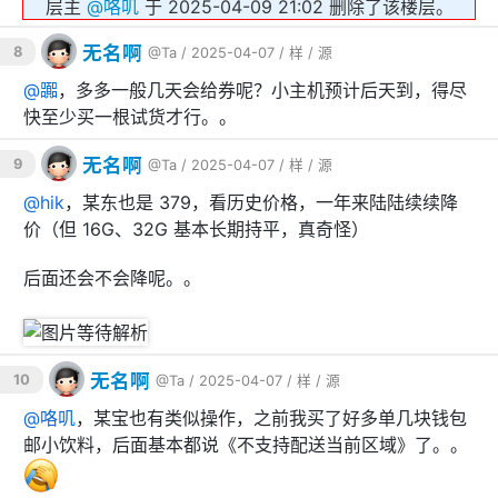
层主
@
咯叽
于 2025-04-09 21:02 删除了该楼层。
无名啊
8
@Ta
/ 2025-04-07 /
样
/
源
@
嚻
，多多一般几天会给券呢？小主机预计后天到，得尽
快至少买一根试货才行。。
无名啊
9
@Ta
/ 2025-04-07 /
样
/
源
@
hik
，某东也是 379，看历史价格，一年来陆陆续续降
价（但 16G、32G 基本长期持平，真奇怪）
后面还会不会降呢。。
无名啊
10
@Ta
/ 2025-04-07 /
样
/
源
@
咯叽
，某宝也有类似操作，之前我买了好多单几块钱包
邮小饮料，后面基本都说《不支持配送当前区域》了。。