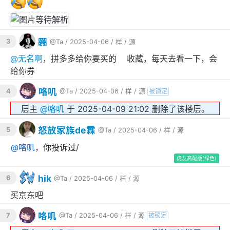
嚻
3
@Ta
/ 2025-04-06 /
样
/
源
@
无名啊
，拼多多给你要买的➕收藏，每天去看一下，会
给你券
咯叽
4
@Ta
/ 2025-04-06 /
样
/
源
被锁定
层主
@
咯叽
于 2025-04-09 21:02 删除了该楼层。
怒放家族de霖
5
@Ta
/ 2025-04-06 /
样
/
源
@
咯叽
，你投诉过/
虎友高配版(绿色)
hik
6
@Ta
/ 2025-04-06 /
样
/
源
买京东吧
咯叽
7
@Ta
/ 2025-04-06 /
样
/
源
被锁定