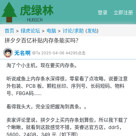
登录
立即注册
首页
>
绿虎论坛
>
电脑
>
讨论/求助
(
发帖
)
拼夕夕百亿补贴内存条能买吗？
无名啊
@Ta
2025-04-06
44295点击
淘了个小主机，现在要买内存条。
听说咸鱼上内存条水深得很，零星看了点攻略，说要注意
外包装、PCB 板、颗粒丝印、序列号、长码短码、物料
号、FBGA码……
看得我头大，完全没把握淘到真条。。
卖家评论里说，拼夕夕上买内存条划算些，所以我下载了
个瞅瞅，就看到这款感觉不错，英睿达官方店，ddr5，
5600，24GB，349 元（如下图）