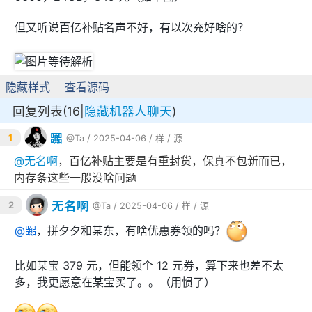
但又听说百亿补贴名声不好，有以次充好啥的？
隐藏样式
查看源码
回复列表(16|
隐藏机器人聊天
)
嚻
1
@Ta
/ 2025-04-06 /
样
/
源
@
无名啊
，百亿补贴主要是有重封货，保真不包新而已，
内存条这些一般没啥问题
无名啊
2
@Ta
/ 2025-04-06 /
样
/
源
@
嚻
，拼夕夕和某东，有啥优惠券领的吗？
比如某宝 379 元，但能领个 12 元券，算下来也差不太
多，我更愿意在某宝买了。。（用惯了）