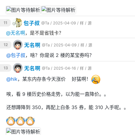
包子叔
11
@Ta
/ 2025-04-09 /
样
/
源
@
无名啊
，是不是省钱卡？
无名啊
12
@Ta
/ 2025-04-09 /
样
/
源
@
包子叔
，啥？你是说 2 楼的某宝券吗？
无名啊
13
@Ta
/ 2025-04-16 /
样
/
源
@
hik
，某东内存条今天涨价📈好猛啊！
唉，看 9 楼历史价格走势，以为能一直降价。。
还想蹲降到 350，再配上白条 35 券，能 310 入手呢。。