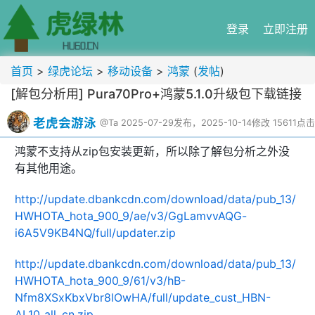
登录
立即注册
首页
>
绿虎论坛
>
移动设备
>
鸿蒙
(
发帖
)
[解包分析用] Pura70Pro+鸿蒙5.1.0升级包下载链接
老虎会游泳
@Ta
2025-07-29发布，2025-10-14修改
15611点击
鸿蒙不支持从zip包安装更新，所以除了解包分析之外没
有其他用途。
http://update.dbankcdn.com/download/data/pub_13/
HWHOTA_hota_900_9/ae/v3/GgLamvvAQG-
i6A5V9KB4NQ/full/updater.zip
http://update.dbankcdn.com/download/data/pub_13/
HWHOTA_hota_900_9/61/v3/hB-
Nfm8XSxKbxVbr8lOwHA/full/update_cust_HBN-
AL10_all_cn.zip