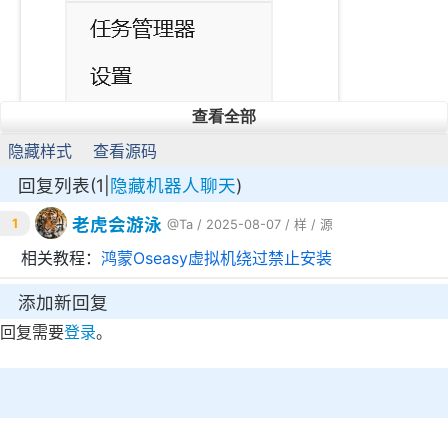
查看全部
隐藏样式
查看源码
回复列表(1|
隐藏机器人聊天
)
老虎会游泳
1
@Ta
/ 2025-08-07 /
样
/
源
相关教程：
鸿蒙Oseasy虚拟机绕过禁止安装
添加新回复
回复需要
登录
。