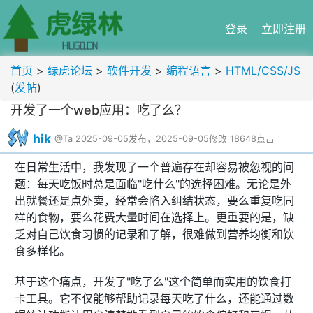
登录
立即注册
首页
>
绿虎论坛
>
软件开发
>
编程语言
>
HTML/CSS/JS
(
发帖
)
开发了一个web应用：吃了么？
hik
@Ta
2025-09-05发布，2025-09-05修改
18648点击
在日常生活中，我发现了一个普遍存在却容易被忽视的问
题：每天吃饭时总是面临"吃什么"的选择困难。无论是外
出就餐还是点外卖，经常会陷入纠结状态，要么重复吃同
样的食物，要么花费大量时间在选择上。更重要的是，缺
乏对自己饮食习惯的记录和了解，很难做到营养均衡和饮
食多样化。
基于这个痛点，开发了"吃了么"这个简单而实用的饮食打
卡工具。它不仅能够帮助记录每天吃了什么，还能通过数