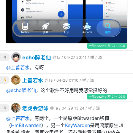
一加ace2Pro(灰|24+1024)
echo醉老仙
4
@Ta
/ 04-27 20:41 /
样
/
源
@
上善若水
，有呀
上善若水
5
@Ta
/ 04-28 01:10 /
样
/
源
@
echo醉老仙
，这个软件不好用吗我感觉挺好的
一加ace2Pro(灰|24+1024)
老虎会游泳
6
@Ta
/ 04-29 13:24 /
样
/
源
@
上善若水
，有两个，一个是原版Bitwarden移植
（
HmBitwarden
），另一个
KeyWarden
是用鸿蒙原生UI
重构的版本，我喜欢用后者。还有我故意不把OTP放在