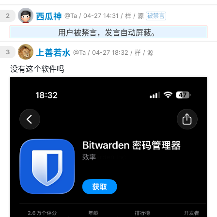
西瓜神
2
@Ta
/ 04-27 14:31 /
样
/
源
被禁言
用户被禁言，发言自动屏蔽。
上善若水
3
@Ta
/ 04-27 18:32 /
样
/
源
没有这个软件吗