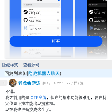
隐藏样式
查看源码
回复列表(6|
隐藏机器人聊天
)
老虎会游泳
1
@Ta
/ 04-22 13:22 /
样
/
源
不错。
我之前用的是
OTP令牌
，但它的搜索功能很难用，要在特
定位置下拉才能出现搜索框。
现在我也准备换成这个了。