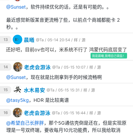
@
Sunset
，软件持续优化的话，还是有可能的。。
最近感觉新版某音更流畅了些，以前点个商城都能卡 2
秒。。
晨曦
13
@Ta
/ 05-14 20:54 /
样
/
源
还好吧，目前ov也可以，米系统不行了 鸿蒙代码底层变了
我是晨曦,我喂自己袋盐！
老虎会游泳
14
@Ta
/ 05-15 10:07 /
样
/
源
@
Sunset
，现在就是比刚拿到手的时候流畅啊
水木易安
15
@Ta
/ 05-15 15:31 /
样
/
源
@
tasy5kg
，HDR 是比较离谱
老虎会游泳
16
@Ta
/ 05-15 16:44 /
样
/
源
@
希望自己长胖胖
，那个5G通信壳倒是还在，但是实现原
理是一号双终端，要收每月10元功能费，所以我给取消