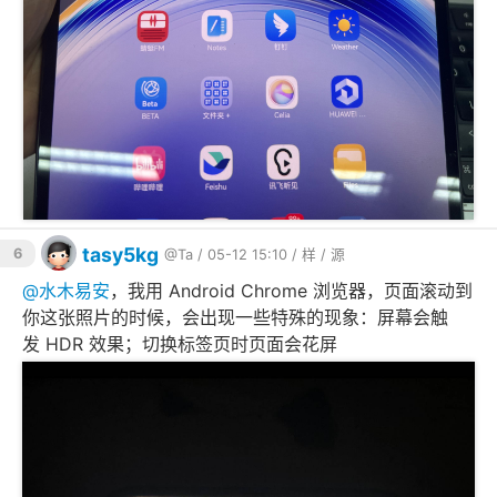
tasy5kg
6
@Ta
/ 05-12 15:10 /
样
/
源
@
水木易安
，我用 Android Chrome 浏览器，页面滚动到
你这张照片的时候，会出现一些特殊的现象：屏幕会触
发 HDR 效果；切换标签页时页面会花屏