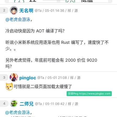
无名啊
2
@Ta
/ 05-01 14:36 /
样
/
源
@
老虎会游泳
，
冷启动快是因为 AOT 编译了吗？
听说小米新系统应用逐渐也用 Rust 编写了，速度快了不
少。。
另外老虎觉得，年底前可能会有 2000 价位 9020 📱
吗？
pingloc
3
@Ta
/ 05-01 21:08 /
样
/
源
可惜就是二级页面加载太缓慢了
全球Ping https://www.pingloc.com
二师兄
4
@Ta
/ 05-11 06:42 /
样
/
源
@
老虎会游泳
，