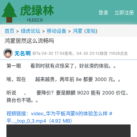
登录
立即注册
首页
>
绿虎论坛
>
移动设备
>
鸿蒙
(
发帖
)
鸿蒙居然这么流畅吗 😱
无名啊
@Ta
04-30 17:59发布，04-30 20:12修改
11628点击
第一眼 👀 看到时就有点惊呆了，好丝滑的体验。。
唉，现在 📱 越来越贵，两年前 8e 都要 3000 元。。
听说 🍎、🌹 要降价？要是麒麟 9020 能有 2000 价位，
换台也不错。。
视频链接：video_华为平板鸿蒙6的体验怎么样 #
平..._top_0_3.mp4（4.92 MB）