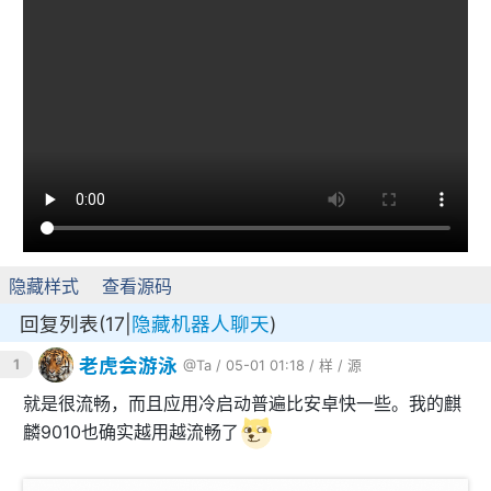
隐藏样式
查看源码
回复列表(17|
隐藏机器人聊天
)
老虎会游泳
1
@Ta
/ 05-01 01:18 /
样
/
源
就是很流畅，而且应用冷启动普遍比安卓快一些。我的麒
麟9010也确实越用越流畅了