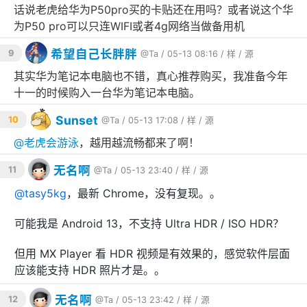
话说老虎给华为P50pro买的卡贴还在用吗？或者说这个华
为P50 pro可以只连WIFI或者4g网络当做备用机
希望自己长胖胖
9
@Ta
/ 05-13 08:16 /
样
/
源
其实华为笔记本电脑也不错，真心推荐购买，我准备今年
十一的时候购入一台华为笔记本电脑。
Sunset
10
@Ta
/ 05-13 17:08 /
样
/
源
@
老虎会游泳
，越用越流畅都来了啊！
无名啊
11
@Ta
/ 05-13 23:40 /
样
/
源
@
tasy5kg
，最新 Chrome，没有复现。。
可能我是 Android 13，不支持 Ultra HDR / ISO HDR？
但用 MX Player 看 HDR 视频是有效果的，感觉软件层面
应该能支持 HDR 照片才是。。
无名啊
12
@Ta
/ 05-13 23:42 /
样
/
源