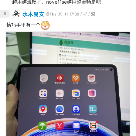
😂越用越流畅了，nove11se越用越流畅是吧
水木易安
5
@Ta
/ 05-11 17:38 /
样
/
源
恰巧手里有一个