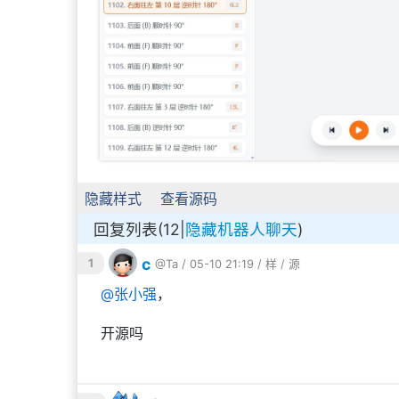
隐藏样式
查看源码
回复列表(12|
隐藏机器人聊天
)
c
1
@Ta
/ 05-10 21:19 /
样
/
源
@
张小强
，
开源吗