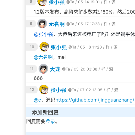
张小强
8
@Ta
/ 05-14 19:01 /
样
/
源
1.2版本发布，高阶求解步数减少60%，然后20
无名啊
9
@Ta
/ 05-17 17:38 /
样
/
源
@
张小强
，大佬后来进核电厂了吗？还是躺平休
张小强
10
@Ta
/ 05-18 11:28 /
样
/
源
@
无名啊
，mei
大尨
11
@Ta
/ 05-20 03:38 /
样
/
源
666
张小强
12
@Ta
/ 07-02 13:05 /
样
/
源
@
c
，源码
https://github.com/jingguanzhang
添加新回复
回复需要
登录
。