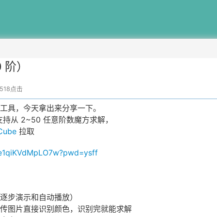
 阶）
8518点击
工具，今天拿出来分享一下。
支持从 2~50 任意阶数魔方求解，
yCube
拉取
50e1qiKVdMpLO7w?pwd=ysff
逐步演示和自动播放）
传图片直接识别颜色，识别完就能求解