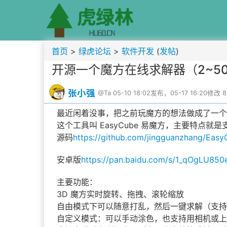
首页
>
绿虎论坛
>
软件开发
(
发帖
)
开源一个魔方在线求解器（2~50
张小强
@Ta
05-10 18:02发布，05-17 16:20修改
最近闲着没事，把之前玩魔方的想法做成了一个
这个工具叫 EasyCube 易魔方，主要特点就是
源码
https://github.com/jingguanzhang/Eas
安卓版
https://pan.baidu.com/s/1_qOgLU8
主要功能：
3D 魔方实时旋转、拖拽、滚轮缩放
自由模式下可以随意打乱，然后一键求解（支持
自定义模式：可以手动涂色，也支持用相机或上