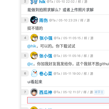
hik
2
@Ta
/ 05-10 22:02 /
样
/
源
能做到拍照求解么？或者上传照片求解
雨伤
3
@Ta
/ 05-10 23:29 /
样
/
源
挺不错的
张小强
4
@Ta
/ 05-11 05:15 /
样
/
源
@
hik
，可以的。你下载试试
张小强
5
@Ta
/ 05-11 05:16 /
样
/
源
@
c
，你加我好友我发给你，这个我就不放gith
卷心菜
6
@Ta
/ 05-11 19:00 /
样
/
源
ui看起来
西瓜神
7
@Ta
/ 05-12 11:37 /
样
/
源
被禁言