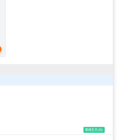
掌缘生灭(白)