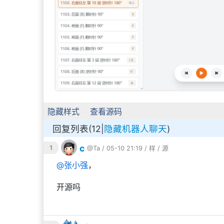
隐藏样式
查看源码
回复列表(12|
隐藏机器人聊天
)
c
1
@Ta
/ 05-10 21:19 /
样
/
源
@
张小强
，
开源吗