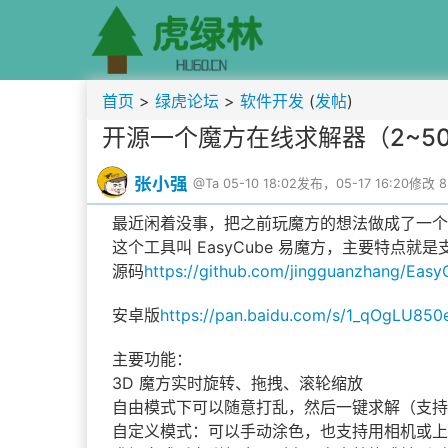
首页
>
绿虎论坛
>
软件开发
(
发帖
)
开源一个魔方在线求解器（2~50
张小强
@Ta
05-10 18:02发布，05-17 16:20修改
最近闲着没事，把之前玩魔方的想法做成了一个
这个工具叫 EasyCube 易魔方，主要特点就是
源码
https://github.com/jingguanzhang/Eas
安卓版
https://pan.baidu.com/s/1_qOgLU8
主要功能：
3D 魔方实时旋转、拖拽、滚轮缩放
自由模式下可以随意打乱，然后一键求解（支持
自定义模式：可以手动涂色，也支持用相机或上