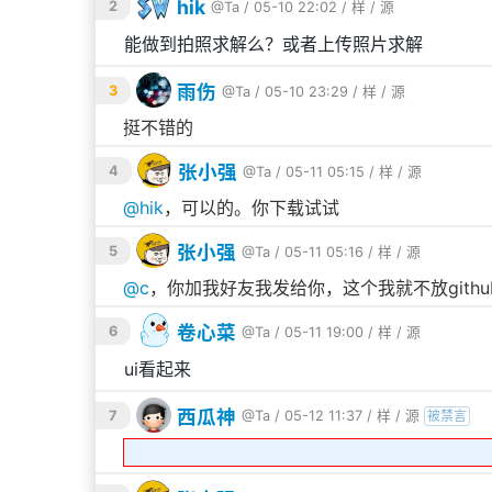
hik
2
@Ta
/ 05-10 22:02 /
样
/
源
能做到拍照求解么？或者上传照片求解
雨伤
3
@Ta
/ 05-10 23:29 /
样
/
源
挺不错的
张小强
4
@Ta
/ 05-11 05:15 /
样
/
源
@
hik
，可以的。你下载试试
张小强
5
@Ta
/ 05-11 05:16 /
样
/
源
@
c
，你加我好友我发给你，这个我就不放gith
卷心菜
6
@Ta
/ 05-11 19:00 /
样
/
源
ui看起来
西瓜神
7
@Ta
/ 05-12 11:37 /
样
/
源
被禁言