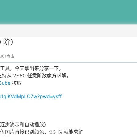
 阶）
8381点击
工具，今天拿出来分享一下。
支持从 2~50 任意阶数魔方求解，
yCube
拉取
50e1qiKVdMpLO7w?pwd=ysff
逐步演示和自动播放）
传图片直接识别颜色，识别完就能求解