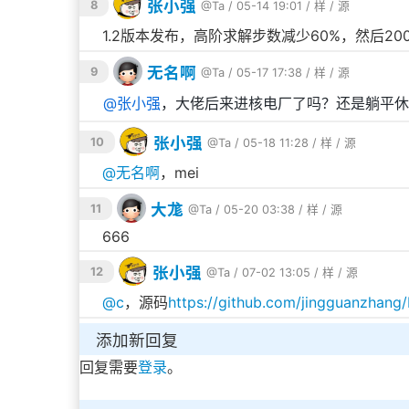
张小强
8
@Ta
/ 05-14 19:01 /
样
/
源
1.2版本发布，高阶求解步数减少60%，然后20
无名啊
9
@Ta
/ 05-17 17:38 /
样
/
源
@
张小强
，大佬后来进核电厂了吗？还是躺平休
张小强
10
@Ta
/ 05-18 11:28 /
样
/
源
@
无名啊
，mei
大尨
11
@Ta
/ 05-20 03:38 /
样
/
源
666
张小强
12
@Ta
/ 07-02 13:05 /
样
/
源
@
c
，源码
https://github.com/jingguanzhang
添加新回复
回复需要
登录
。