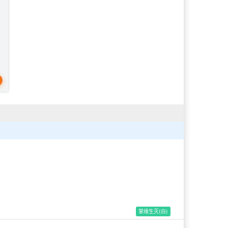
掌缘生灭(白)