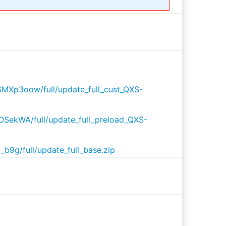
Xp3oow/full/update_full_cust_QXS-
ekWA/full/update_full_preload_QXS-
9g/full/update_full_base.zip