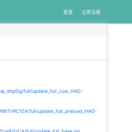
登录
立即注册
_dhpDg/full/update_full_cust_HAD-
8TVRC1ZA/full/update_full_preload_HAD-
g8zUCA/full/update_full_base.zip