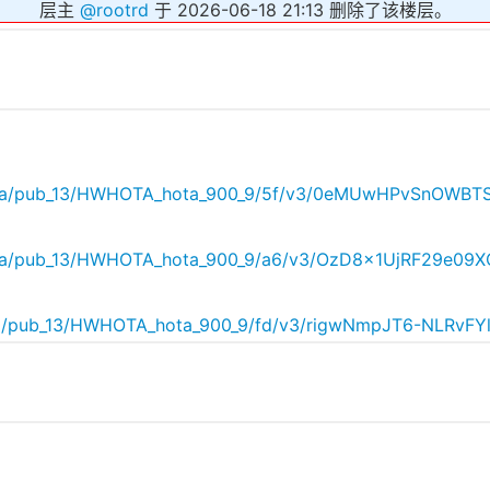
层主
@
rootrd
于 2026-06-18 21:13 删除了该楼层。
ata/pub_13/HWHOTA_hota_900_9/5f/v3/0eMUwHPvSnOWBTSM
ta/pub_13/HWHOTA_hota_900_9/a6/v3/OzD8x1UjRF29e09XOS
a/pub_13/HWHOTA_hota_900_9/fd/v3/rigwNmpJT6-NLRvFYl_b