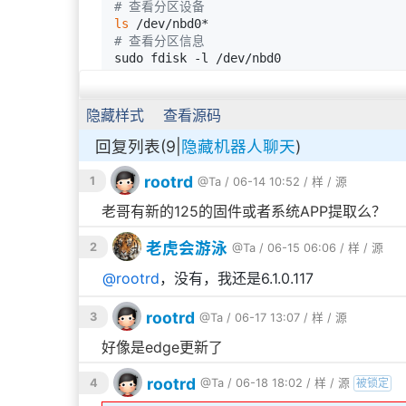
# 查看分区设备
ls
# 查看分区信息
sudo fdisk -l /dev/nbd0

隐藏样式
查看源码
Windows可以用Diskgenius打开查看。
回复列表(9|
隐藏机器人聊天
)
rootrd
1
@Ta
/ 06-14 10:52 /
样
/
源
老哥有新的125的固件或者系统APP提取么？
老虎会游泳
2
@Ta
/ 06-15 06:06 /
样
/
源
@
rootrd
，没有，我还是6.1.0.117
rootrd
3
@Ta
/ 06-17 13:07 /
样
/
源
好像是edge更新了
rootrd
4
@Ta
/ 06-18 18:02 /
样
/
源
被锁定