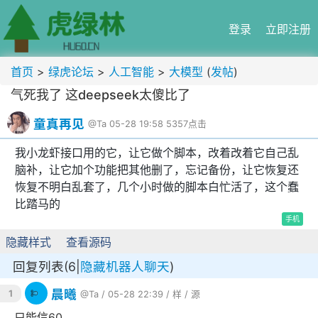
登录
立即注册
首页
>
绿虎论坛
>
人工智能
>
大模型
(
发帖
)
气死我了 这deepseek太傻比了
童真再见
@Ta
05-28 19:58
5357点击
我小龙虾接口用的它，让它做个脚本，改着改着它自己乱
脑补，让它加个功能把其他删了，忘记备份，让它恢复还
恢复不明白乱套了，几个小时做的脚本白忙活了，这个蠢
比踏马的
手机
隐藏样式
查看源码
回复列表(6|
隐藏机器人聊天
)
晨曦
1
@Ta
/ 05-28 22:39 /
样
/
源
只能信60