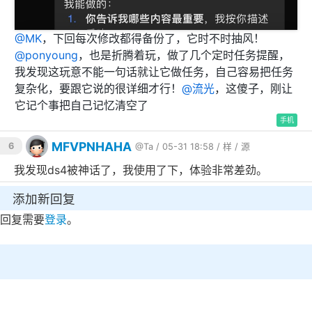
@
MK
，下回每次修改都得备份了，它时不时抽风！
@
ponyoung
，也是折腾着玩，做了几个定时任务提醒，
我发现这玩意不能一句话就让它做任务，自己容易把任务
复杂化，要跟它说的很详细才行！
@
流光
，这傻子，刚让
它记个事把自己记忆清空了😅
手机
MFVPNHAHA
6
@Ta
/ 05-31 18:58 /
样
/
源
我发现ds4被神话了，我使用了下，体验非常差劲。
添加新回复
回复需要
登录
。