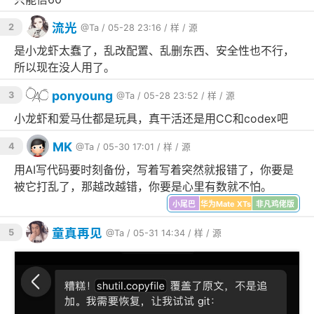
流光
2
@Ta
/ 05-28 23:16 /
样
/
源
是小龙虾太蠢了，乱改配置、乱删东西、安全性也不行，
所以现在没人用了。
ponyoung
3
@Ta
/ 05-28 23:52 /
样
/
源
小龙虾和爱马仕都是玩具，真干活还是用CC和codex吧
MK
4
@Ta
/ 05-30 17:01 /
样
/
源
用AI写代码要时刻备份，写着写着突然就报错了，你要是
被它打乱了，那越改越错，你要是心里有数就不怕。
小尾巴
华为Mate XTs
非凡鸡佬版
童真再见
5
@Ta
/ 05-31 14:34 /
样
/
源