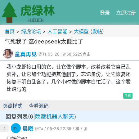
登录
立即注册
首页
>
绿虎论坛
>
人工智能
>
大模型
(
发帖
)
气死我了 这deepseek太傻比了
童真再见
@Ta
05-28 19:58
5229点击
我小龙虾接口用的它，让它做个脚本，改着改着它自己乱
脑补，让它加个功能把其他删了，忘记备份，让它恢复还
恢复不明白乱套了，几个小时做的脚本白忙活了，这个蠢
比踏马的
手机
隐藏样式
查看源码
回复列表(6|
隐藏机器人聊天
)
晨曦
1
@Ta
/ 05-28 22:39 /
样
/
源
只能信60