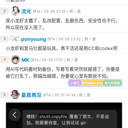
流光
2
@Ta
/ 05-28 23:16 /
样
/
源
是小龙虾太蠢了，乱改配置、乱删东西、安全性也不行，
所以现在没人用了。
ponyoung
3
@Ta
/ 05-28 23:52 /
样
/
源
小龙虾和爱马仕都是玩具，真干活还是用CC和codex吧
MK
4
@Ta
/ 05-30 17:01 /
样
/
源
用AI写代码要时刻备份，写着写着突然就报错了，你要是
被它打乱了，那越改越错，你要是心里有数就不怕。
小尾巴
华为Mate XTs
非凡鸡佬版
童真再见
5
@Ta
/ 05-31 14:34 /
样
/
源