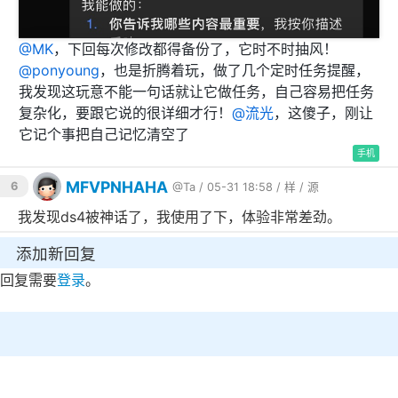
@
MK
，下回每次修改都得备份了，它时不时抽风！
@
ponyoung
，也是折腾着玩，做了几个定时任务提醒，
我发现这玩意不能一句话就让它做任务，自己容易把任务
复杂化，要跟它说的很详细才行！
@
流光
，这傻子，刚让
它记个事把自己记忆清空了😅
手机
MFVPNHAHA
6
@Ta
/ 05-31 18:58 /
样
/
源
我发现ds4被神话了，我使用了下，体验非常差劲。
添加新回复
回复需要
登录
。