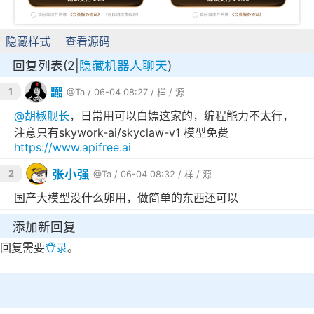
隐藏样式
查看源码
回复列表(2|
隐藏机器人聊天
)
嚻
1
@Ta
/ 06-04 08:27 /
样
/
源
@
胡椒舰长
，日常用可以白嫖这家的，编程能力不太行，
注意只有skywork-ai/skyclaw-v1 模型免费
https://www.apifree.ai
张小强
2
@Ta
/ 06-04 08:32 /
样
/
源
国产大模型没什么卵用，做简单的东西还可以
添加新回复
回复需要
登录
。