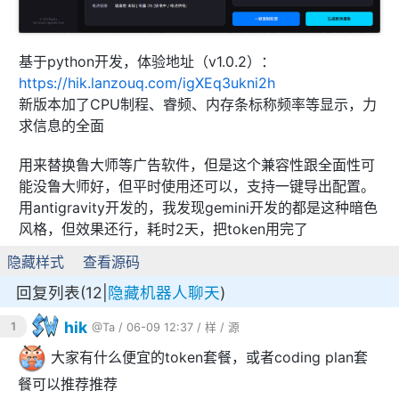
基于python开发，体验地址（v1.0.2）：
https://hik.lanzouq.com/igXEq3ukni2h
新版本加了CPU制程、睿频、内存条标称频率等显示，力
求信息的全面
用来替换鲁大师等广告软件，但是这个兼容性跟全面性可
能没鲁大师好，但平时使用还可以，支持一键导出配置。
用antigravity开发的，我发现gemini开发的都是这种暗色
风格，但效果还行，耗时2天，把token用完了
隐藏样式
查看源码
回复列表(12|
隐藏机器人聊天
)
hik
1
@Ta
/ 06-09 12:37 /
样
/
源
大家有什么便宜的token套餐，或者coding plan套
餐可以推荐推荐