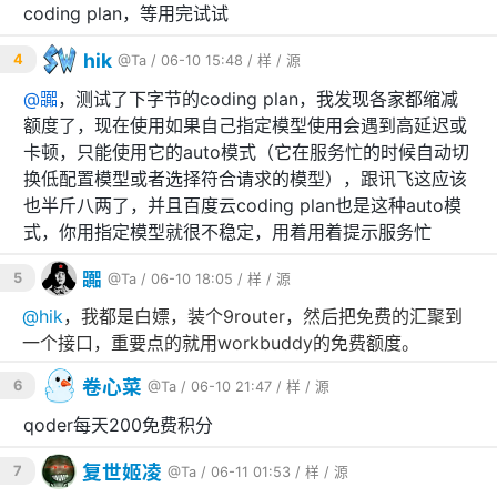
coding plan，等用完试试
hik
4
@Ta
/ 06-10 15:48 /
样
/
源
@
嚻
，测试了下字节的coding plan，我发现各家都缩减
额度了，现在使用如果自己指定模型使用会遇到高延迟或
卡顿，只能使用它的auto模式（它在服务忙的时候自动切
换低配置模型或者选择符合请求的模型），跟讯飞这应该
也半斤八两了，并且百度云coding plan也是这种auto模
式，你用指定模型就很不稳定，用着用着提示服务忙
嚻
5
@Ta
/ 06-10 18:05 /
样
/
源
@
hik
，我都是白嫖，装个9router，然后把免费的汇聚到
一个接口，重要点的就用workbuddy的免费额度。
卷心菜
6
@Ta
/ 06-10 21:47 /
样
/
源
qoder每天200免费积分
复世姬凌
7
@Ta
/ 06-11 01:53 /
样
/
源