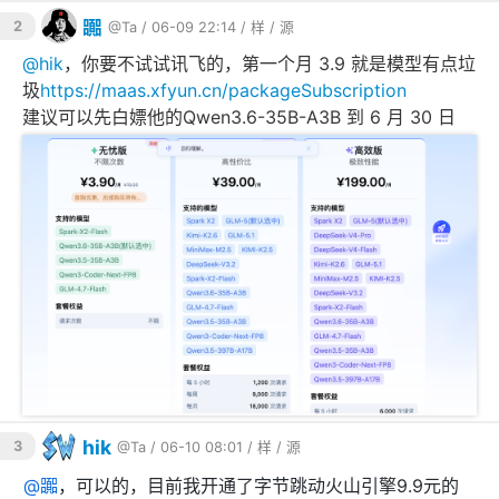
嚻
2
@Ta
/ 06-09 22:14 /
样
/
源
@
hik
，你要不试试讯飞的，第一个月 3.9 就是模型有点垃
圾
https://maas.xfyun.cn/packageSubscription
建议可以先白嫖他的Qwen3.6-35B-A3B 到 6 月 30 日
hik
3
@Ta
/ 06-10 08:01 /
样
/
源
@
嚻
，可以的，目前我开通了字节跳动火山引擎9.9元的