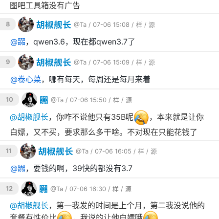
图吧工具箱没有广告
胡椒舰长
8
@Ta
/ 07-06 15:08 /
样
/
源
@
嚻
，qwen3.6，现在都qwen3.7了
胡椒舰长
9
@Ta
/ 07-06 15:09 /
样
/
源
@
卷心菜
，哪有每天，每周还是每月来着
嚻
10
@Ta
/ 07-06 15:50 /
样
/
源
@
胡椒舰长
，你咋不说他只有35B呢
，本来就是让你
白嫖，又不买，要求那么多干啥。不对现在只能花钱了
胡椒舰长
11
@Ta
/ 07-06 16:05 /
样
/
源
@
嚻
，要钱的啊，39快的都没有3.7
嚻
12
@Ta
/ 07-06 16:30 /
样
/
源
@
胡椒舰长
，第一我发的时间是上个月，第二我没说他的
套餐有性价比
，我说的让他白嫖哦