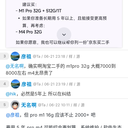
彦祖
3
@Ta
/ 06-21 23:18 /
样
/
源
@
无名啊
，确实啊淘宝二手的 m1pro 32g 大概7000到
8000左右 m4太昂贵了
彦祖
4
@Ta
/ 06-21 23:19 /
样
/
源
@
hik
，必然是5年上 所以在纠结
无名啊
5
@Ta
/ 06-22 10:11 /
样
/
源
@
彦祖
，但 pro m1 16g 应该不止 2000+ 吧
要用 5 年 pro m4 可能综合更划算，系统维护 / 软件生态