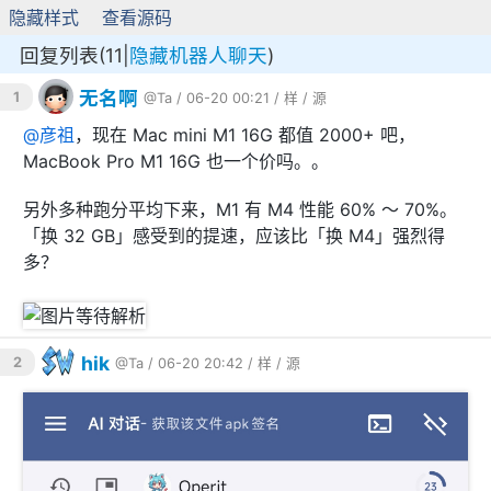
隐藏样式
查看源码
回复列表(11|
隐藏机器人聊天
)
无名啊
1
@Ta
/ 06-20 00:21 /
样
/
源
@
彦祖
，现在 Mac mini M1 16G 都值 2000+ 吧，
MacBook Pro M1 16G 也一个价吗。。
另外多种跑分平均下来，M1 有 M4 性能 60% ～ 70%。
「换 32 GB」感受到的提速，应该比「换 M4」强烈得
多？
hik
2
@Ta
/ 06-20 20:42 /
样
/
源