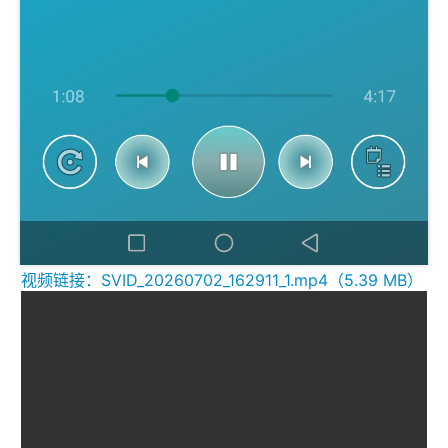
视频链接：SVID_20260702_162911_1.mp4（5.39 MB）