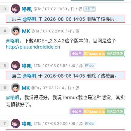
咯叽
3
@Ta
/ 07-02 19:39 /
样
/
源
被锁定
层主
@
咯叽
于 2026-08-06 14:05 删除了该楼层。
MK
4
@Ta
/ 07-02 21:16 /
样
/
源
@
咯叽
，下载AIDE+_2.3.4.2这个版本的，官网是这个
http://plus.androidide.cn
小尾巴
华为Mate XTs
非凡鸡佬版
咯叽
5
@Ta
/ 07-03 06:52 /
样
/
源
被锁定
层主
@
咯叽
于 2026-08-06 14:05 删除了该楼层。
MK
6
@Ta
/ 07-03 12:14 /
样
/
源
@
咯叽
，我觉得还好，我玩Termux我也是这种感觉，其实
习惯就好了。
小尾巴
华为Mate XTs
非凡鸡佬版
咯叽
7
@Ta
/ 07-03 20:00 /
样
/
源
被锁定