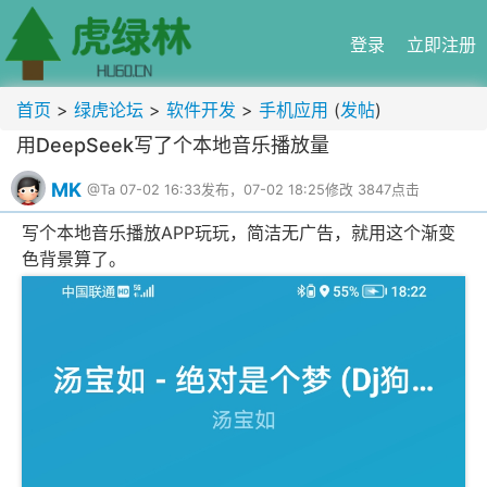
登录
立即注册
首页
>
绿虎论坛
>
软件开发
>
手机应用
(
发帖
)
用DeepSeek写了个本地音乐播放量
MK
@Ta
07-02 16:33发布，07-02 18:25修改
3847点击
写个本地音乐播放APP玩玩，简洁无广告，就用这个渐变
色背景算了。