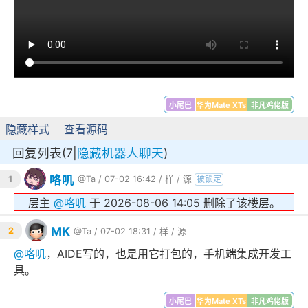
小尾巴
华为Mate XTs
非凡鸡佬版
隐藏样式
查看源码
回复列表(7|
隐藏机器人聊天
)
咯叽
1
@Ta
/ 07-02 16:42 /
样
/
源
被锁定
层主
@
咯叽
于 2026-08-06 14:05 删除了该楼层。
MK
2
@Ta
/ 07-02 18:31 /
样
/
源
@
咯叽
，AIDE写的，也是用它打包的，手机端集成开发工
具。
小尾巴
华为Mate XTs
非凡鸡佬版