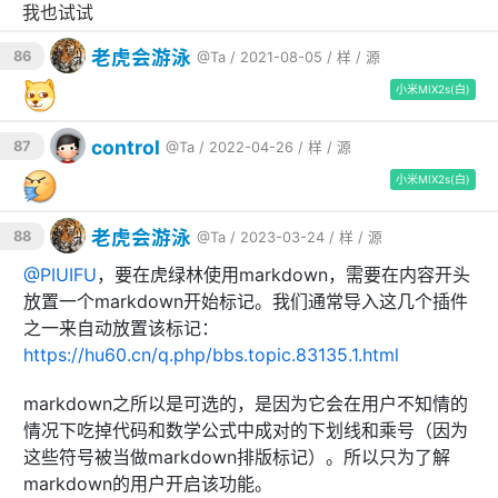
我也试试
老虎会游泳
86
@Ta
/ 2021-08-05 /
样
/
源
小米MIX2s(白)
control
87
@Ta
/ 2022-04-26 /
样
/
源
小米MIX2s(白)
老虎会游泳
88
@Ta
/ 2023-03-24 /
样
/
源
@
PIUIFU
，要在虎绿林使用markdown，需要在内容开头
放置一个markdown开始标记。我们通常导入这几个插件
之一来自动放置该标记：
https://hu60.cn/q.php/bbs.topic.83135.1.html
markdown之所以是可选的，是因为它会在用户不知情的
情况下吃掉代码和数学公式中成对的下划线和乘号（因为
这些符号被当做markdown排版标记）。所以只为了解
markdown的用户开启该功能。