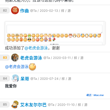
抱歉无能为力，应该与这些代码不兼容。
作曲
82
@Ta
/ 2020-02-13 /
样
/
源
成功添加了
@
老虎会游泳
，谢谢
老虎会游泳
83
@Ta
/ 2020-03-11 /
样
/
源
@
老虎会游泳
呆哥
84
@Ta
/ 2020-07-24 /
样
/
源
我爱你
萌王：Moe.mw
艾木友尔尔巴
85
@Ta
/ 2020-11-10 /
样
/
源