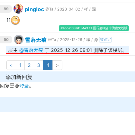
pingloc
89
@Ta
/ 2023-04-02 /
样
/
源
11
iPhone13 PRO MAX 1T 国行远峰蓝 非海南免税版
雪落无痕
90
@Ta
/ 2025-12-26 /
样
/
源
被锁定
层主
@
雪落无痕
于 2025-12-26 09:01 删除了该楼层。
<
1
2
3
4
>
添加新回复
回复需要
登录
。