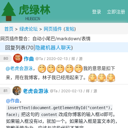
登录
立即注册
首页
>
绿虎论坛
>
网页插件
(
发帖
)
网页插件整合：自动小尾巴/markdown/表情
回复列表(70|
隐藏机器人聊天
)
作曲
80
@Ta
/ 2020-02-13 /
样
/
源
@
老虎会游泳
，
我的意思是扣下
来，用在我博客，林子我已经用起来了。
老虎会游泳
81
@Ta
/ 2020-02-13 /
样
/
源
@
作曲
，
insertText(document.getElementById("content"),
把这句的
改成你博客的输入框id即可。
face);
content
如果输入框没有id，就加一个。如果输入框是富文本的，