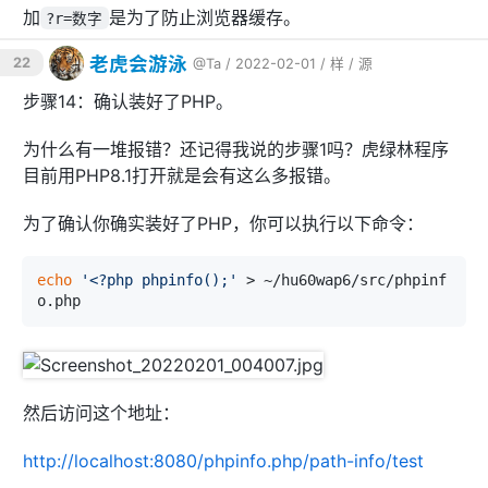
#
加
是为了防止浏览器缓存。
?r=数字
        location ~ [^/]\.php(/|$) {

            root   /data/data/com.termux/files/
老虎会游泳
22
@Ta
/ 2022-02-01 /
样
/
源
usr/share/nginx/html;

            fastcgi_pass   unix:/data/data/com.
步骤14：确认装好了PHP。
termux/files/usr/var/run/php-fpm.sock;

            fastcgi_index  index.php;

为什么有一堆报错？还记得我说的步骤1吗？虎绿林程序
            fastcgi_param  SCRIPT_FILENAME  /sc
ripts
$fastcgi_script_name
;

目前用PHP8.1打开就是会有这么多报错。
            include        fastcgi_params;

为了确认你确实装好了PHP，你可以执行以下命令：
# parse and set $_SERVER['PATH_INF
O']
set
$real_script_name
$fastcgi_scri
echo
'<?php phpinfo();'
 > ~/hu60wap6/src/phpinf
pt_name
;

if
 (
$fastcgi_script_name
 ~ 
"^(.+?\.
php)(/.+)$"
) {

set
$real_script_name
$1
;

set
$path_info
$2
;

            }

然后访问这个地址：
            fastcgi_param SCRIPT_FILENAME $docu
ment_root
$real_script_name
;

http://localhost:8080/phpinfo.php/path-info/test
            fastcgi_param SCRIPT_NAME 
$real_scr
ipt_name
;
