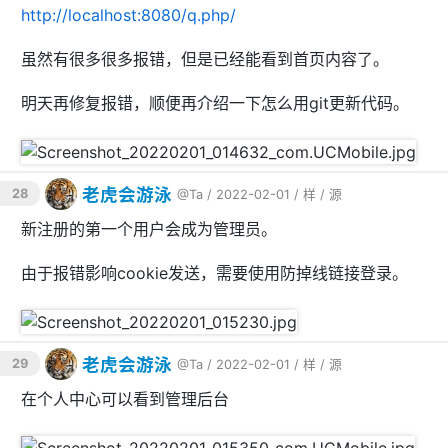
此外我们还需要修改连接数据库的用户名和密码，默认是
http://localhost:8080/q.php/
和
，但我们创建的是
和
。执行以
root
root
hu60
hu60
下命令：
虽然有很多很多报错，但是已经能看到首页内容了。
明天再修复报错，顺便再介绍一下怎么用git更新代码。
sed -i 
"s/'root'/'hu60'/g"
 ~
/hu60wap6/src
/confi
g/db
老虎会游泳
28
@Ta
/ 2022-02-01 /
样
/
源
新注册的第一个用户会成为管理员。
由于报错影响cookie发送，需要使用防掉线链接登录。
老虎会游泳
29
@Ta
/ 2022-02-01 /
样
/
源
在个人中心可以看到管理后台