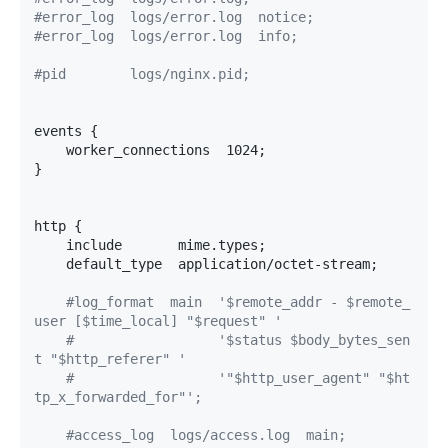
#error_log  logs/error.log  notice;
#error_log  logs/error.log  info;
#pid        logs/nginx.pid;
events {

    worker_connections  1024;

}

http {

    include       mime.types;

    default_type  application/octet-stream;

#log_format  main  '$remote_addr - $remote_
user [$time_local] "$request" '
#                  '$status $body_bytes_sen
t "$http_referer" '
#                  '"$http_user_agent" "$ht
tp_x_forwarded_for"';
#access_log  logs/access.log  main;