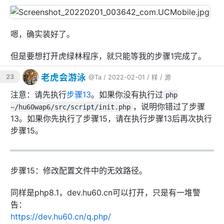
            fastcgi_param PATH_INFO 
$path_info
;

        }

嗯，确实装好了。
# deny access to .htaccess files, if Ap
ache's document root
# concurs with nginx's one
但是要想打开虎绿林程序，就只能等我的步骤1完成了。
#
#location ~ /\.ht {
老虎会游泳
23
@Ta
/ 2022-02-01 /
样
/
源
#    deny  all;
#}
注意：请先执行
步骤13
。如果你没有执行过
php
    }

，说明你错过了步骤
~/hu60wap6/src/script/init.php
13。如果你先执行了步骤15，请在执行步骤13后再次执行
# another virtual host using mix of IP-, na
步骤15。
me-, and port-based configuration
#
#server {
#    listen       8000;
步骤15：修改配置文件中的无效路径。
#    listen       somename:8080;
#    server_name  somename  alias  another.
同样是php8.1，dev.hu60.cn可以打开，只是有一堆警
alias;
告：
#    location / {
https://dev.hu60.cn/q.php/
#        root   html;