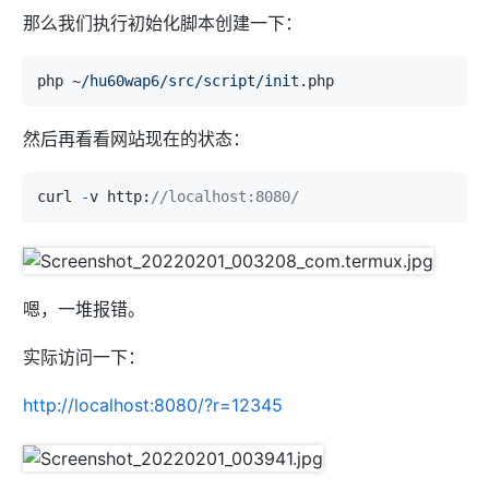
那么我们执行初始化脚本创建一下：
#error_page  404              /404.htm
l;
php ~
/hu60wap6/src
/script/init
# redirect server error pages to the st
atic page /50x.html
然后再看看网站现在的状态：
#
        error_page   500 502 503 504  /50x.htm
l;

curl 
-
v http:
//localhost:8080/
        location = /50x.html {

            root   /data/data/com.termux/files/
usr/share/nginx/html;

        }

# proxy the PHP scripts to Apache liste
嗯，一堆报错。
ning on 127.0.0.1:80
#
实际访问一下：
#location ~ \.php$ {
#    proxy_pass   http://127.0.0.1;
http://localhost:8080/?r=12345
#}
# pass the PHP scripts to FastCGI serve
r listening on 127.0.0.1:9000