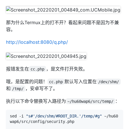
#        index  index.html index.htm;
#    }
#}
那为什么Termux上的打不开？看起来问题不是因为不兼
容。
# HTTPS server
#
http://localhost:8080/q.php/
#server {
#    listen       443 ssl;
#    server_name  localhost;
#    ssl_certificate      cert.pem;
报错发生在
，是文件打开失败。
cc.php
#    ssl_certificate_key  cert.key;
哦，是配置的问题！
默认写入位置在
cc.php
/dev/shm/
#    ssl_session_cache    shared:SSL:1m;
#    ssl_session_timeout  5m;
和
，安卓写不了。
/tmp/
#    ssl_ciphers  HIGH:!aNULL:!MD5;
执行以下命令替换写入路径为
：
~/hu60wap6/src/temp/
#    ssl_prefer_server_ciphers  on;
#    location / {
sed -i 
"s#'/dev/shm/#ROOT_DIR.'/temp/#g"
 ~/hu60
#        root   html;
wap6/src/config/security.php

#        index  index.html index.htm;