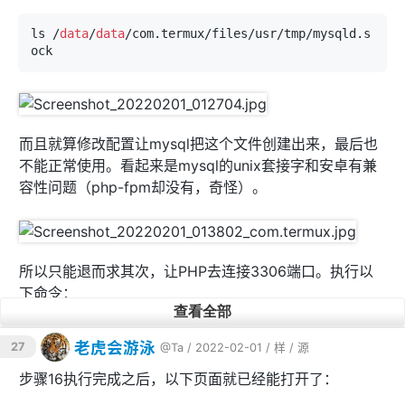
ls /
data
/
data
/com.termux/files/usr/tmp/mysqld.s
而且就算修改配置让mysql把这个文件创建出来，最后也
不能正常使用。看起来是mysql的unix套接字和安卓有兼
容性问题（php-fpm却没有，奇怪）。
所以只能退而求其次，让PHP去连接3306端口。执行以
下命令：
查看全部
sed -i 
"s/'localhost'/'127.0.0.1'/g"
 ~
/hu60wap
老虎会游泳
27
@Ta
/ 2022-02-01 /
样
/
源
6/src
/config/db
步骤16执行完成之后，以下页面就已经能打开了：