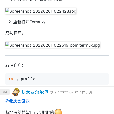
道它卡住了。
如果进程真的卡住了，可以用
来结束
killall -9 进程名
进程，注意这可以导致数据损坏，因为进程没有任何机会
重新打开Termux。
正常退出，就算进程没有卡住也没机会。
成功自启。
取消自启：
rm
艾木友尔尔巴
34
@Ta
/ 2022-02-01 /
样
/
源
@
老虎会游泳
特地写给希望自己长胖胖的