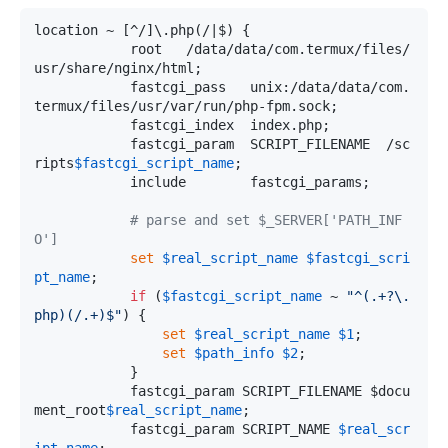
location ~ [^/]\.php(/|$) {

            root   /data/data/com.termux/files/
usr/share/nginx/html;

            fastcgi_pass   unix:/data/data/com.
termux/files/usr/var/run/php-fpm.sock;

            fastcgi_index  index.php;

            fastcgi_param  SCRIPT_FILENAME  /sc
ripts
$fastcgi_script_name
;

            include        fastcgi_params;

# parse and set $_SERVER['PATH_INF
O']
set
$real_script_name
$fastcgi_scri
pt_name
;

if
 (
$fastcgi_script_name
 ~ 
"^(.+?\.
php)(/.+)$"
) {

set
$real_script_name
$1
;

set
$path_info
$2
;

            }

            fastcgi_param SCRIPT_FILENAME $docu
ment_root
$real_script_name
;

            fastcgi_param SCRIPT_NAME 
$real_scr