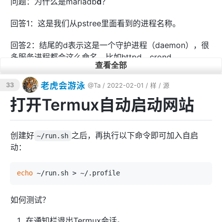
问题：为什么是mariadb
d
？
回答1：这是我们从pstree里面看到的进程名称。
回答2：结尾的d表示这是一个守护进程（daemon），很
多服务进程都会这么命名，比如httpd、crond。
查看全部
老虎会游泳
33
@Ta
/ 2022-02-01 /
样
/
源
问题：为什么不用
？
~/../usr/etc/init.d/mysql stop
打开Termux自动启动网站
回答：亲测无效，报错说找不到pid。所以还是用killall
吧。
创建好
之后，再执行以下命令即可加入自启
~/run.sh
动：
问题：killall会不会导致数据损坏？
echo
不会，因为它并不是强行停止进程，而是给进程发信号要
如何测试？
它主动停止运行。所以进程是有机会正常退出的。如果进
程真的卡住了，那就算执行了killall也不会退出，你就会知
在通知栏退出Termux会话。