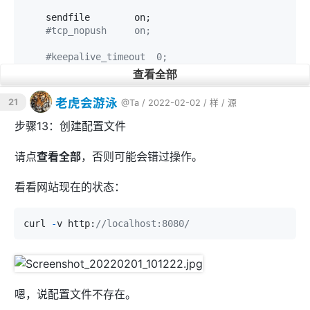
    sendfile        on;

#tcp_nopush     on;
#keepalive_timeout  0;
    keepalive_timeout  65;

查看全部
#gzip  on;
老虎会游泳
21
@Ta
/ 2022-02-02 /
样
/
源
    server {

步骤13：创建配置文件
        listen       8080;

        server_name  localhost;

请点
查看全部
，否则可能会错过操作。
#charset koi8-r;
看看网站现在的状态：
#access_log  logs/host.access.log  mai
n;
curl 
-
v http:
//localhost:8080/
        location / {

            root   /data/data/com.termux/files/
usr/share/nginx/html;

            index  index.html index.htm index.p
嗯，说配置文件不存在。
hp;

        }
