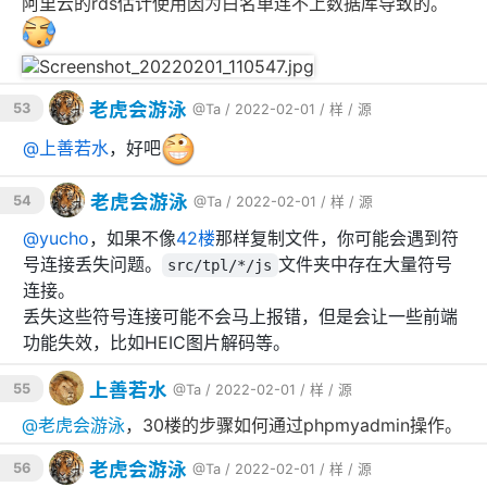
阿里云的rds估计使用因为白名单连不上数据库导致的。
老虎会游泳
53
@Ta
/ 2022-02-01 /
样
/
源
@
上善若水
，好吧
老虎会游泳
54
@Ta
/ 2022-02-01 /
样
/
源
@
yucho
，如果不像
42楼
那样复制文件，你可能会遇到符
号连接丢失问题。
文件夹中存在大量符号
src/tpl/*/js
连接。
丢失这些符号连接可能不会马上报错，但是会让一些前端
功能失效，比如HEIC图片解码等。
上善若水
55
@Ta
/ 2022-02-01 /
样
/
源
@
老虎会游泳
，30楼的步骤如何通过phpmyadmin操作。
老虎会游泳
56
@Ta
/ 2022-02-01 /
样
/
源