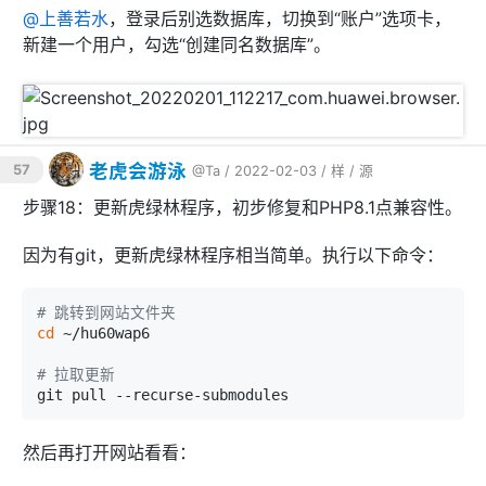
@
上善若水
，登录后别选数据库，切换到“账户”选项卡，
新建一个用户，勾选“创建同名数据库”。
老虎会游泳
57
@Ta
/ 2022-02-03 /
样
/
源
步骤18：更新虎绿林程序，初步修复和PHP8.1点兼容性。
因为有git，更新虎绿林程序相当简单。执行以下命令：
# 跳转到网站文件夹
cd
 ~/hu60wap6

# 拉取更新
然后再打开网站看看：