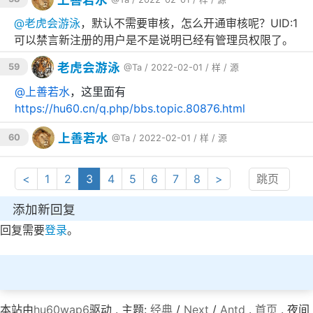
@
老虎会游泳
，默认不需要审核，怎么开通审核呢？UID:1
可以禁言新注册的用户是不是说明已经有管理员权限了。
老虎会游泳
59
@Ta
/ 2022-02-01 /
样
/
源
@
上善若水
，这里面有
https://hu60.cn/q.php/bbs.topic.80876.html
上善若水
60
@Ta
/ 2022-02-01 /
样
/
源
<
1
2
3
4
5
6
7
8
>
添加新回复
回复需要
登录
。
本站由
hu60wap6
驱动 . 主题:
经典
/
Next
/
Antd
.
首页
. 夜间