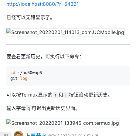
http://localhost:8080/?r=54321
已经可以无错显示了。
要查看更新历史，可执行以下命令：
cd
 ~/hu60wap6

git 
log
可以按Termux显示的
和
按钮滚动更新历史。
↑
↓
输入字母
可退出更新历史界面。
q
上善若水
58
@Ta
/ 2022-02-01 /
样
/
源