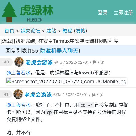
登录
立即注册
首页
>
绿虎论坛
>
建站
>
教程
(
发帖
)
[连载][初步完结] 在安卓Termux中安装虎绿林网站程序
回复列表(155|
隐藏机器人聊天
)
老虎会游泳
40
@Ta
/ 2022-02-01 /
样
/
源
@
上善若水
，但是，虎绿林程序与ksweb不兼容：
老虎会游泳
41
@Ta
/ 2022-02-01 /
样
/
源
@
上善若水
，哦对了，不打包，用
直接复制到存储
cp -r
卡可能可以，因为
在目标目录不支持符号连接的时候
cp
会复制整个文件。
呃，并不行