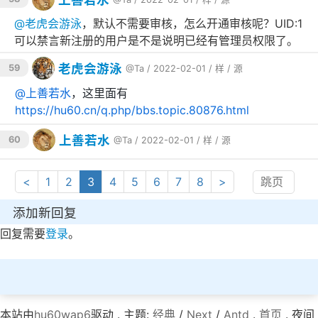
@
老虎会游泳
，默认不需要审核，怎么开通审核呢？UID:1
可以禁言新注册的用户是不是说明已经有管理员权限了。
老虎会游泳
59
@Ta
/ 2022-02-01 /
样
/
源
@
上善若水
，这里面有
https://hu60.cn/q.php/bbs.topic.80876.html
上善若水
60
@Ta
/ 2022-02-01 /
样
/
源
<
1
2
3
4
5
6
7
8
>
添加新回复
回复需要
登录
。
本站由
hu60wap6
驱动 . 主题:
经典
/
Next
/
Antd
.
首页
. 夜间