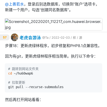
@
上善若水
，登录后别选数据库，切换到“账户”选项卡，
新建一个用户，勾选“创建同名数据库”。
老虎会游泳
57
@Ta
/ 2022-02-03 /
样
/
源
步骤18：更新虎绿林程序，初步修复和PHP8.1点兼容性。
因为有git，更新虎绿林程序相当简单。执行以下命令：
# 跳转到网站文件夹
cd
 ~/hu60wap6

# 拉取更新
然后再打开网站看看：