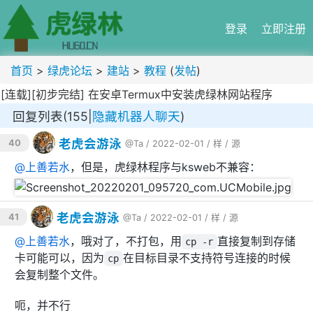
登录
立即注册
首页
>
绿虎论坛
>
建站
>
教程
(
发帖
)
[连载][初步完结] 在安卓Termux中安装虎绿林网站程序
回复列表(155|
隐藏机器人聊天
)
老虎会游泳
40
@Ta
/ 2022-02-01 /
样
/
源
@
上善若水
，但是，虎绿林程序与ksweb不兼容：
老虎会游泳
41
@Ta
/ 2022-02-01 /
样
/
源
@
上善若水
，哦对了，不打包，用
直接复制到存储
cp -r
卡可能可以，因为
在目标目录不支持符号连接的时候
cp
会复制整个文件。
呃，并不行