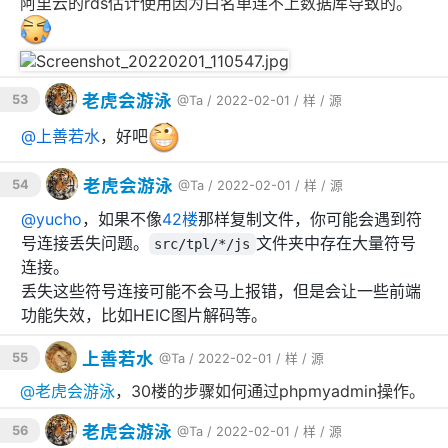
阿里云的rds估计使用因为白名单连不上数据库导致的。
老虎会游泳
53
@Ta
/ 2022-02-01 /
样
/
源
@
上善若水
，好吧
老虎会游泳
54
@Ta
/ 2022-02-01 /
样
/
源
@
yucho
，如果不像
42楼
那样复制文件，你可能会遇到符
号连接丢失问题。
文件夹中存在大量符号
src/tpl/*/js
连接。
丢失这些符号连接可能不会马上报错，但是会让一些前端
功能失效，比如HEIC图片解码等。
上善若水
55
@Ta
/ 2022-02-01 /
样
/
源
@
老虎会游泳
，30楼的步骤如何通过phpmyadmin操作。
老虎会游泳
56
@Ta
/ 2022-02-01 /
样
/
源