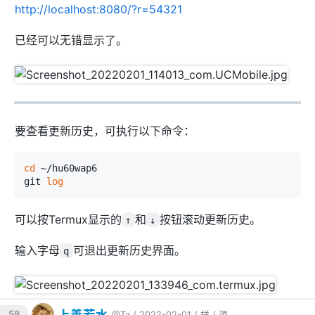
http://localhost:8080/?r=54321
已经可以无错显示了。
要查看更新历史，可执行以下命令：
cd
 ~/hu60wap6

git 
log
可以按Termux显示的
和
按钮滚动更新历史。
↑
↓
输入字母
可退出更新历史界面。
q
上善若水
58
@Ta
/ 2022-02-01 /
样
/
源