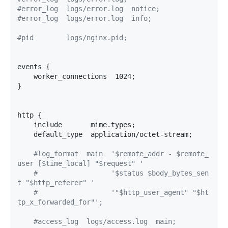
#error_log  logs/error.log  notice;
#error_log  logs/error.log  info;
#pid        logs/nginx.pid;
events {

    worker_connections  1024;

}

http {

    include       mime.types;

    default_type  application/octet-stream;

#log_format  main  '$remote_addr - $remote_
user [$time_local] "$request" '
#                  '$status $body_bytes_sen
t "$http_referer" '
#                  '"$http_user_agent" "$ht
tp_x_forwarded_for"';
#access_log  logs/access.log  main;