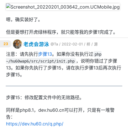
            fastcgi_param PATH_INFO 
$path_info
;

        }

嗯，确实装好了。
# deny access to .htaccess files, if Ap
ache's document root
# concurs with nginx's one
但是要想打开虎绿林程序，就只能等我的步骤1完成了。
#
#location ~ /\.ht {
老虎会游泳
23
@Ta
/ 2022-02-01 /
样
/
源
#    deny  all;
#}
注意：请先执行
步骤13
。如果你没有执行过
php
    }

，说明你错过了步骤
~/hu60wap6/src/script/init.php
13。如果你先执行了步骤15，请在执行步骤13后再次执行
# another virtual host using mix of IP-, na
步骤15。
me-, and port-based configuration
#
#server {
#    listen       8000;
步骤15：修改配置文件中的无效路径。
#    listen       somename:8080;
#    server_name  somename  alias  another.
同样是php8.1，dev.hu60.cn可以打开，只是有一堆警
alias;
告：
#    location / {
https://dev.hu60.cn/q.php/
#        root   html;