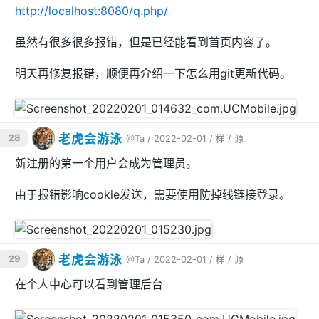
此外我们还需要修改连接数据库的用户名和密码，默认是
http://localhost:8080/q.php/
和
，但我们创建的是
和
。执行以
root
root
hu60
hu60
下命令：
虽然有很多很多报错，但是已经能看到首页内容了。
明天再修复报错，顺便再介绍一下怎么用git更新代码。
sed -i 
"s/'root'/'hu60'/g"
 ~
/hu60wap6/src
/confi
g/db
老虎会游泳
28
@Ta
/ 2022-02-01 /
样
/
源
新注册的第一个用户会成为管理员。
由于报错影响cookie发送，需要使用防掉线链接登录。
老虎会游泳
29
@Ta
/ 2022-02-01 /
样
/
源
在个人中心可以看到管理后台