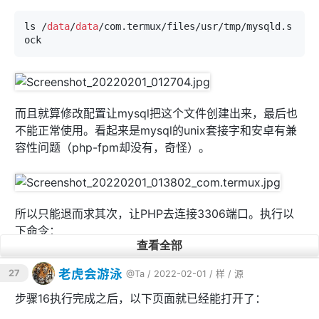
ls /
data
/
data
/com.termux/files/usr/tmp/mysqld.s
而且就算修改配置让mysql把这个文件创建出来，最后也
不能正常使用。看起来是mysql的unix套接字和安卓有兼
容性问题（php-fpm却没有，奇怪）。
所以只能退而求其次，让PHP去连接3306端口。执行以
下命令：
查看全部
sed -i 
"s/'localhost'/'127.0.0.1'/g"
 ~
/hu60wap
老虎会游泳
27
@Ta
/ 2022-02-01 /
样
/
源
6/src
/config/db
步骤16执行完成之后，以下页面就已经能打开了：