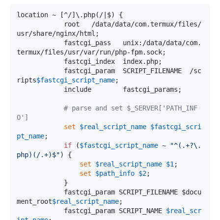
location ~ [^/]\.php(/|$) {

            root   /data/data/com.termux/files/
usr/share/nginx/html;

            fastcgi_pass   unix:/data/data/com.
termux/files/usr/var/run/php-fpm.sock;

            fastcgi_index  index.php;

            fastcgi_param  SCRIPT_FILENAME  /sc
ripts
$fastcgi_script_name
;

            include        fastcgi_params;

# parse and set $_SERVER['PATH_INF
O']
set
$real_script_name
$fastcgi_scri
pt_name
;

if
 (
$fastcgi_script_name
 ~ 
"^(.+?\.
php)(/.+)$"
) {

set
$real_script_name
$1
;

set
$path_info
$2
;

            }

            fastcgi_param SCRIPT_FILENAME $docu
ment_root
$real_script_name
;

            fastcgi_param SCRIPT_NAME 
$real_scr