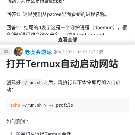
问题：为什么是mariadb
d
？
回答1：这是我们从pstree里面看到的进程名称。
回答2：结尾的d表示这是一个守护进程（daemon），很
多服务进程都会这么命名，比如httpd、crond。
查看全部
老虎会游泳
33
@Ta
/ 2022-02-01 /
样
/
源
问题：为什么不用
？
~/../usr/etc/init.d/mysql stop
打开Termux自动启动网站
回答：亲测无效，报错说找不到pid。所以还是用killall
吧。
创建好
之后，再执行以下命令即可加入自启
~/run.sh
动：
问题：killall会不会导致数据损坏？
echo
不会，因为它并不是强行停止进程，而是给进程发信号要
如何测试？
它主动停止运行。所以进程是有机会正常退出的。如果进
程真的卡住了，那就算执行了killall也不会退出，你就会知
在通知栏退出Termux会话。