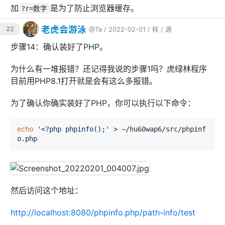
#
加
是为了防止浏览器缓存。
?r=数字
        location ~ [^/]\.php(/|$) {

            root   /data/data/com.termux/files/
老虎会游泳
22
@Ta
/ 2022-02-01 /
样
/
源
usr/share/nginx/html;

            fastcgi_pass   unix:/data/data/com.
步骤14：确认装好了PHP。
termux/files/usr/var/run/php-fpm.sock;

            fastcgi_index  index.php;

为什么有一堆报错？还记得我说的步骤1吗？虎绿林程序
            fastcgi_param  SCRIPT_FILENAME  /sc
ripts
$fastcgi_script_name
;

目前用PHP8.1打开就是会有这么多报错。
            include        fastcgi_params;

为了确认你确实装好了PHP，你可以执行以下命令：
# parse and set $_SERVER['PATH_INF
O']
set
$real_script_name
$fastcgi_scri
echo
'<?php phpinfo();'
 > ~/hu60wap6/src/phpinf
pt_name
;

if
 (
$fastcgi_script_name
 ~ 
"^(.+?\.
php)(/.+)$"
) {

set
$real_script_name
$1
;

set
$path_info
$2
;

            }

然后访问这个地址：
            fastcgi_param SCRIPT_FILENAME $docu
ment_root
$real_script_name
;

http://localhost:8080/phpinfo.php/path-info/test
            fastcgi_param SCRIPT_NAME 
$real_scr
ipt_name
;
