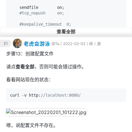
    sendfile        on;

#tcp_nopush     on;
#keepalive_timeout  0;
    keepalive_timeout  65;

查看全部
#gzip  on;
老虎会游泳
21
@Ta
/ 2022-02-02 /
样
/
源
    server {

步骤13：创建配置文件
        listen       8080;

        server_name  localhost;

请点
查看全部
，否则可能会错过操作。
#charset koi8-r;
看看网站现在的状态：
#access_log  logs/host.access.log  mai
n;
curl 
-
v http:
//localhost:8080/
        location / {

            root   /data/data/com.termux/files/
usr/share/nginx/html;

            index  index.html index.htm index.p
嗯，说配置文件不存在。
hp;

        }
