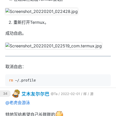
道它卡住了。
如果进程真的卡住了，可以用
来结束
killall -9 进程名
进程，注意这可以导致数据损坏，因为进程没有任何机会
重新打开Termux。
正常退出，就算进程没有卡住也没机会。
成功自启。
取消自启：
rm
艾木友尔尔巴
34
@Ta
/ 2022-02-01 /
样
/
源
@
老虎会游泳
特地写给希望自己长胖胖的