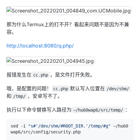
#        index  index.html index.htm;
#    }
#}
那为什么Termux上的打不开？看起来问题不是因为不兼
容。
# HTTPS server
#
http://localhost:8080/q.php/
#server {
#    listen       443 ssl;
#    server_name  localhost;
#    ssl_certificate      cert.pem;
报错发生在
，是文件打开失败。
cc.php
#    ssl_certificate_key  cert.key;
哦，是配置的问题！
默认写入位置在
cc.php
/dev/shm/
#    ssl_session_cache    shared:SSL:1m;
#    ssl_session_timeout  5m;
和
，安卓写不了。
/tmp/
#    ssl_ciphers  HIGH:!aNULL:!MD5;
执行以下命令替换写入路径为
：
~/hu60wap6/src/temp/
#    ssl_prefer_server_ciphers  on;
#    location / {
sed -i 
"s#'/dev/shm/#ROOT_DIR.'/temp/#g"
 ~/hu60
#        root   html;
wap6/src/config/security.php

#        index  index.html index.htm;