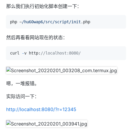
那么我们执行初始化脚本创建一下：
#error_page  404              /404.htm
l;
php ~
/hu60wap6/src
/script/init
# redirect server error pages to the st
atic page /50x.html
然后再看看网站现在的状态：
#
        error_page   500 502 503 504  /50x.htm
l;

curl 
-
v http:
//localhost:8080/
        location = /50x.html {

            root   /data/data/com.termux/files/
usr/share/nginx/html;

        }

# proxy the PHP scripts to Apache liste
嗯，一堆报错。
ning on 127.0.0.1:80
#
实际访问一下：
#location ~ \.php$ {
#    proxy_pass   http://127.0.0.1;
http://localhost:8080/?r=12345
#}
# pass the PHP scripts to FastCGI serve
r listening on 127.0.0.1:9000