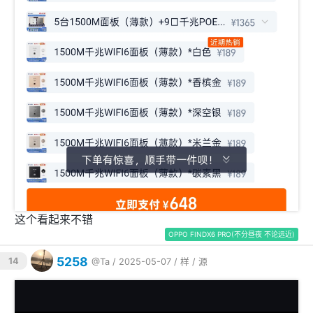
这个看起来不错
OPPO FINDX6 PRO(不分昼夜 不论远近)
5258
14
@Ta
/ 2025-05-07 /
样
/
源