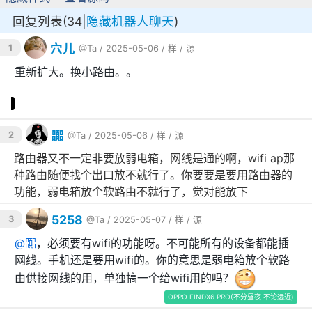
回复列表(34|
隐藏机器人聊天
)
穴儿
1
@Ta
/ 2025-05-06 /
样
/
源
重新扩大。换小路由。。
嚻
2
@Ta
/ 2025-05-06 /
样
/
源
路由器又不一定非要放弱电箱，网线是通的啊，wifi ap那
种路由随便找个出口放不就行了。你要要是要用路由器的
功能，弱电箱放个软路由不就行了，觉对能放下
5258
3
@Ta
/ 2025-05-07 /
样
/
源
@
嚻
，必须要有wifi的功能呀。不可能所有的设备都能插
网线。手机还是要用wifi的。你的意思是弱电箱放个软路
由供接网线的用，单独搞一个给wifi用的吗？
OPPO FINDX6 PRO(不分昼夜 不论远近)