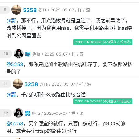
5258
9
@Ta
/ 2025-05-07 /
样
/
源
@
嚻
，那不行，用光猫拨号就是直连了，我之前早改了，
改成桥接了。因为我有用nas，我需要利用路由器把nas映
射到公网里面去
OPPO FINDX6 PRO(不分昼夜 不论远近)
嚻
10
@Ta
/ 2025-05-07 /
样
/
源
@
5258
，那你只能加个软路由在弱电箱了，要不然都没拨
号的了
5258
11
@Ta
/ 2025-05-07 /
样
/
源
@
嚻
，千兆的用什么软路由比较合适
OPPO FINDX6 PRO(不分昼夜 不论远近)
嚻
12
@Ta
/ 2025-05-07 /
样
/
源
@
5258
，买个便宜的就行，只要口多就行，j1900就够
用，或者买个无ap的路由器也行