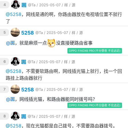
嚻
4
@Ta
/ 2025-05-07 /
样
/
源
@
5258
，网线是通的啊，你路由器放在电视墙位置不就行
了
5258
5
@Ta
/ 2025-05-07 /
样
/
源
@
嚻
，就是麻烦一点
没直接硬路由省事
OPPO FINDX6 PRO(不分昼夜 不论远近)
嚻
6
@Ta
/ 2025-05-07 /
样
/
源
@
5258
，不需要软路由啊，网线插光猫上就行，找一个回
路挂上路由器就行
5258
7
@Ta
/ 2025-05-07 /
样
/
源
@
嚻
，网线插光猫，和路由器能同时拨号吗？
OPPO FINDX6 PRO(不分昼夜 不论远近)
嚻
8
@Ta
/ 2025-05-07 /
样
/
源
@
5258
，现在光猫都是自己拨号，不需要路由器拨号。