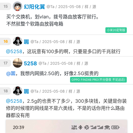
幻阳化翼
15
@Ta
/ 2025-05-08 /
样
/
源
买个交换机，划vlan，拨号路由放客厅就行。
不然就整个软路由放弱电箱
小米20定制版
嚻
16
@Ta
/ 2025-05-08 /
样
/
源
@
5258
，这玩意有100多的啊，只要是多口的千兆就行
5258
17
@Ta
/ 2025-05-08 /
样
/
源
@
嚻
，我想内网搞2.5G的，好像2.5G挺贵的
OPPO FINDX6 PRO(不分昼夜 不论远近)
嚻
18
@Ta
/ 2025-05-08 /
样
/
源
@
5258
，2.5g的也贵不了多少，300多块钱，关键是你装
修的时候埋的网线是不是六类线，不是的话你用什么路由
器都没有用