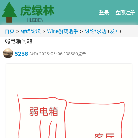
登录
立即注册
首页
>
绿虎论坛
>
Wine游戏助手
>
讨论/求助
(
发帖
)
弱电箱问题
5258
@Ta
2025-05-06
138580点击