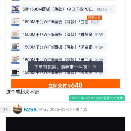
这个看起来不错
OPPO FINDX6 PRO(不分昼夜 不论远近)
5258
14
@Ta
/ 2025-05-07 /
样
/
源