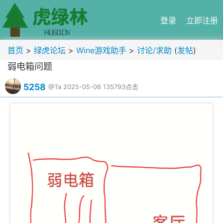
登录
立即注册
首页
>
绿虎论坛
>
Wine游戏助手
>
讨论/求助
(
发帖
)
弱电箱问题
5258
@Ta
2025-05-06
135793点击