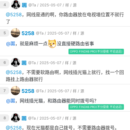
嚻
4
@Ta
/ 2025-05-07 /
样
/
源
@
5258
，网线是通的啊，你路由器放在电视墙位置不就行
了
5258
5
@Ta
/ 2025-05-07 /
样
/
源
@
嚻
，就是麻烦一点
没直接硬路由省事
OPPO FINDX6 PRO(不分昼夜 不论远近)
嚻
6
@Ta
/ 2025-05-07 /
样
/
源
@
5258
，不需要软路由啊，网线插光猫上就行，找一个回
路挂上路由器就行
5258
7
@Ta
/ 2025-05-07 /
样
/
源
@
嚻
，网线插光猫，和路由器能同时拨号吗？
OPPO FINDX6 PRO(不分昼夜 不论远近)
嚻
8
@Ta
/ 2025-05-07 /
样
/
源
@
5258
，现在光猫都是自己拨号，不需要路由器拨号。