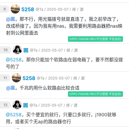
5258
9
@Ta
/ 2025-05-07 /
样
/
源
@
嚻
，那不行，用光猫拨号就是直连了，我之前早改了，
改成桥接了。因为我有用nas，我需要利用路由器把nas映
射到公网里面去
OPPO FINDX6 PRO(不分昼夜 不论远近)
嚻
10
@Ta
/ 2025-05-07 /
样
/
源
@
5258
，那你只能加个软路由在弱电箱了，要不然都没拨
号的了
5258
11
@Ta
/ 2025-05-07 /
样
/
源
@
嚻
，千兆的用什么软路由比较合适
OPPO FINDX6 PRO(不分昼夜 不论远近)
嚻
12
@Ta
/ 2025-05-07 /
样
/
源
@
5258
，买个便宜的就行，只要口多就行，j1900就够
用，或者买个无ap的路由器也行