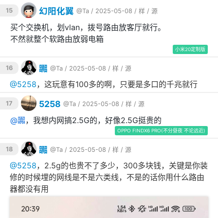
幻阳化翼
15
@Ta
/ 2025-05-08 /
样
/
源
买个交换机，划vlan，拨号路由放客厅就行。
不然就整个软路由放弱电箱
小米20定制版
嚻
16
@Ta
/ 2025-05-08 /
样
/
源
@
5258
，这玩意有100多的啊，只要是多口的千兆就行
5258
17
@Ta
/ 2025-05-08 /
样
/
源
@
嚻
，我想内网搞2.5G的，好像2.5G挺贵的
OPPO FINDX6 PRO(不分昼夜 不论远近)
嚻
18
@Ta
/ 2025-05-08 /
样
/
源
@
5258
，2.5g的也贵不了多少，300多块钱，关键是你装
修的时候埋的网线是不是六类线，不是的话你用什么路由
器都没有用