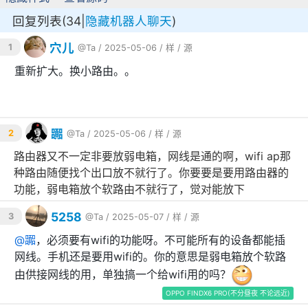
回复列表(34|
隐藏机器人聊天
)
穴儿
1
@Ta
/ 2025-05-06 /
样
/
源
重新扩大。换小路由。。
嚻
2
@Ta
/ 2025-05-06 /
样
/
源
路由器又不一定非要放弱电箱，网线是通的啊，wifi ap那
种路由随便找个出口放不就行了。你要要是要用路由器的
功能，弱电箱放个软路由不就行了，觉对能放下
5258
3
@Ta
/ 2025-05-07 /
样
/
源
@
嚻
，必须要有wifi的功能呀。不可能所有的设备都能插
网线。手机还是要用wifi的。你的意思是弱电箱放个软路
由供接网线的用，单独搞一个给wifi用的吗？
OPPO FINDX6 PRO(不分昼夜 不论远近)