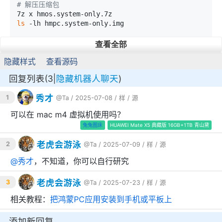
# 解压压缩包
ls
 -lh hmpc.system-only.img

# 安装erofs命令行工具以及fuse支持
查看全部
sudo apt install erofs-utils

隐藏样式
查看源码
# 寻找空闲的loop设备
回复列表(3|
隐藏机器人聊天
)
sudo losetup -f

秀才
1
@Ta
/ 2025-07-08 /
样
/
源
# 假设 sudo losetup -f 输出了 /dev/loop9
可以在 mac m4 虚拟机使用吗？
# 把解压出来的镜像绑定到loop设备
兔兔图床
HUAWEI Mate X5 典藏版 16GB+1TB 青山黛
sudo losetup -P /dev/loop9 ./hmpc.system-only.i
mg

老虎会游泳
2
@Ta
/ 2025-07-09 /
样
/
源
# 查看分区信息
@
秀才
，不知道，你可以自行研究
ls
 /dev/loop9*

sudo fdisk -l /dev/loop9

老虎会游泳
3
@Ta
/ 2025-07-23 /
样
/
源
# 挂载system分区
相关教程：
把鸿蒙PC应用安装到手机或平板上
mkdir
 ./system

mount /dev/loop9p55 ./system

添加新回复