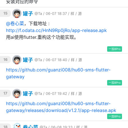
安装对应的命令
500
500
短信发送失败
罐子
15
@Ta
/ 06-07 18:37 /
样
/
源
项目结构
@
卷心菜
，下载地址 :
http://f.odata.cc/HnN9Rp0jRo/app-release.apk
用ai使用flutter.重构这个功能实现。
hu60sms/

├── main.go        
# 主程序（HTTP 服务 + 短信发送
一加8Pro
逻辑）
├── config.json    
# 配置文件
罐子
16
@Ta
/ 06-07 18:40 /
样
/
源
├── go.mod         
# Go 模块定义
├── build.sh       
# Linux/macOS 编译脚本
https://github.com/guanzi008/hu60-sms-flutter-
└── build.bat      
# Windows 编译脚本
gateway
一加8Pro
许可证
罐子
17
@Ta
/ 06-07 19:42 /
样
/
源
https://github.com/guanzi008/hu60-sms-flutter-
MIT License
gateway/releases/download/v1.2.1/app-release.apk
一加8Pro
卷心菜
18
@Ta
/ 06-08 19:33 /
样
/
源