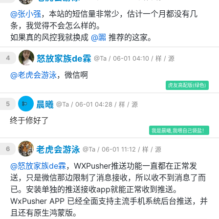
@
张小强
，本站的短信量非常少，估计一个月都没有几
编辑
：
config.json
条，我觉得不会怎么样的。
如果真的风控我就换成
@
嚻
推荐的这家。
{
"apikey"
:
"your-api-key-here"
,
怒放家族de霖
4
@Ta
/ 06-01 04:10 /
样
/
源
"port"
:
"8080"
,
@
老虎会游泳
，微信啊
"slot"
:
"0"
,
"rate_limit_sec"
:
30
,
虎友高配版(绿色)
"rate_limit_daily"
:
10
,
"global_daily_limit"
:
100
晨曦
5
@Ta
/ 06-01 04:28 /
样
/
源
}
终于修好了
我是晨曦,我喂自己袋盐！
配置项说明：
老虎会游泳
6
@Ta
/ 06-01 11:12 /
样
/
源
配置项
类型
说明
@
怒放家族de霖
，WXPusher推送功能一直都在正常发
送，只是微信那边限制了消息接收，所以收不到消息了而
API 密钥，用于验
string
apikey
已。安装单独的推送接收app就能正常收到推送。
证请求
WxPusher APP 已经全面支持主流手机系统后台推送，并
string
监听端口
port
且还有原生鸿蒙版。