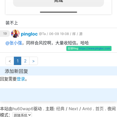
装不上
pingloc
19
@Ta
/ 06-09 19:08 /
样
/
源
@
张小强
，同样会风控啊，大量收短信。哈哈
全球Ping
https://www.pingloc.com
<
1
2
>
添加新回复
回复需要
登录
。
本站由
hu60wap6
驱动 . 主题:
经典
/
Next
/
Antd
.
首页
. 夜间
模式：