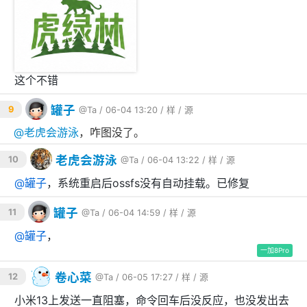
POST /sms

这个不错
参数：
罐子
9
@Ta
/ 06-04 13:20 /
样
/
源
必
参数名
类型
说明
@
老虎会游泳
，咋图没了。
填
老虎会游泳
API 密钥，需与
10
@Ta
/ 06-04 13:22 /
样
/
源
string
是
apikey
config.json 中一致
@
罐子
，系统重启后ossfs没有自动挂载。已修复
string
是
目标手机号
mobile
罐子
11
@Ta
/ 06-04 14:59 /
样
/
源
string
是
短信内容
text
@
罐子
，
一加8Pro
卡槽由服务端配置文件
字段统一指定，无需
slot
卷心菜
在请求中传递。
12
@Ta
/ 06-05 17:27 /
样
/
源
小米13上发送一直阻塞，命令回车后没反应，也没发出去