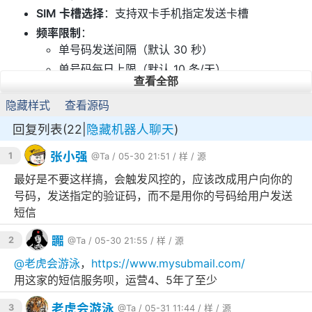
SIM 卡槽选择
：支持双卡手机指定发送卡槽
频率限制
：
单号码发送间隔（默认 30 秒）
单号码每日上限（默认 10 条/天）
查看全部
全局每日上限（所有号码合计）
隐藏样式
查看源码
跨平台编译
：提供 Linux/macOS/Windows 编译脚
本
回复列表(22|
隐藏机器人聊天
)
张小强
系统要求
1
@Ta
/ 05-30 21:51 /
样
/
源
最好是不要这样搞，会触发风控的，应该改成用户向你的
Android 手机，已安装
Termux
及
Termux:API
插件
号码，发送指定的验证码，而不是用你的号码给用户发送
短信
Go 1.21+（用于编译）
已授予 Termux 短信权限
嚻
2
@Ta
/ 05-30 21:55 /
样
/
源
@
老虎会游泳
，
https://www.mysubmail.com/
快速开始
用这家的短信服务呗，运营4、5年了至少
老虎会游泳
3
@Ta
/ 05-31 11:44 /
样
/
源
1. 配置