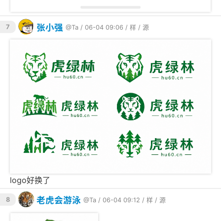
将编译好的
二进制文件和
通过
hu60sms
config.json
任意方式传输到手机，
需与
可执
config.json
hu60sms
行文件放在同一目录。
张小强
7
@Ta
/ 06-04 09:06 /
样
/
源
4. 运行
在手机 Termux 中，
到
所在目录，然后执
cd
hu60sms
行：
chmod
 +x ./hu60sms

服务启动后默认监听
端口。
:8080
API 文档
logo好换了
发送短信
老虎会游泳
8
@Ta
/ 06-04 09:12 /
样
/
源
请求：