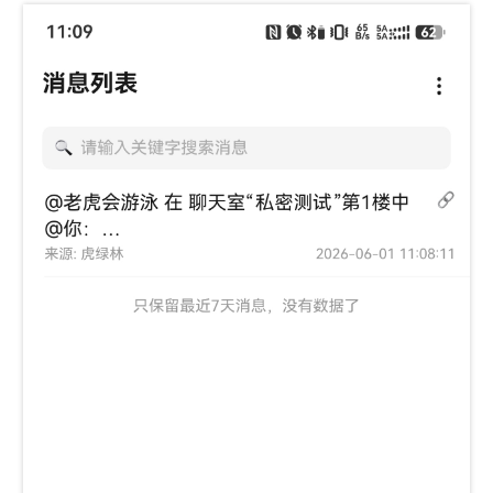
SIM 卡槽号。
从 0
开始
：卡 1 ＝
string
，卡 2 ＝
slot
"0"
。留空
"1"
""
表示使用系统默认
同一号码两次发送
int
间的最小间隔
rate_limit_sec
（秒）
同一号码每天最大
int
rate_limit_daily
发送条数
全局每天最大发送
条数（所有号码合
int
global_daily_limit
计），0 表示不限
制
关于 slot（卡槽）
：slot 编号从 0 开始：