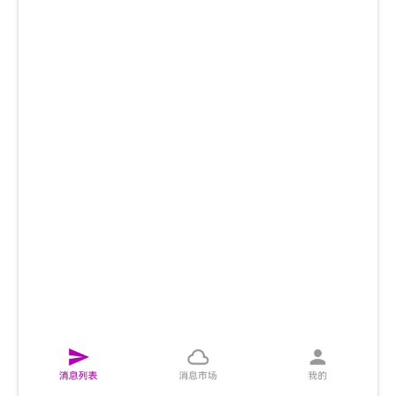
— SIM 卡 1
"0"
— SIM 卡 2
"1"
留空则使用系统默认 SIM 卡。
2. 编译
在 PC 上交叉编译为 Android 可执行文件：
# Linux / macOS
./build.sh

# Windows
编译产物为
，目标平台为
。
hu60sms
android/arm64
3. 部署到手机