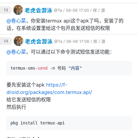
示例：
老虎会游泳
13
@Ta
/ 06-06 17:00 /
样
/
源
curl -X POST http://172.23.0.1:8080/sms \

@
卷心菜
，你安装termux api这个apk了吗，安装了的
  -d 
"apikey=your-api-key-here&mobile=138001380
话，在系统设置里给这个包开启发送短信的权限
00&text=您的验证码是123456"
老虎会游泳
14
@Ta
/ 06-06 17:06 /
样
/
源
响应：
@
卷心菜
，可以通过以下命令测试短信发送功能：
{
"code"
:
200
,
"message"
:
"SMS sent successfull
y"
}
termux-sms-
send
 -n 号码 
"内容"
错误响应：
要先安装这个apk
https://f-
droid.org/packages/com.termux.api/
HTTP 状态码
code
说明
给它发送短信的权限
然后执行
403
403
API Key 无效
400
400
缺少必填参数
429
429
触发频率限制