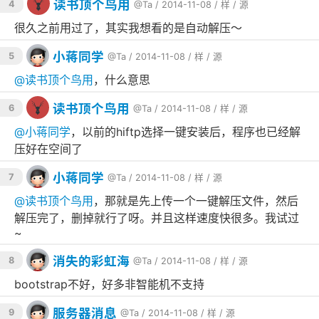
读书顶个鸟用
4
@Ta
/ 2014-11-08 /
样
/
源
        vertical-align: middle;

        font-size: 
15
px;

很久之前用过了，其实我想看的是自动解压～
        }

        </style>

    </head>

小蒋同学
5
@Ta
/ 2014-11-08 /
样
/
源
    <body>

@
读书顶个鸟用
，什么意思
        <div 
class
="
container
">

			<
div
style
="
margin
-
top
:60
px
;
margin
读书顶个鸟用
6
@Ta
/ 2014-11-08 /
样
/
源
-
bottom
:10
px
;
text
-
align
:
center
;
box
-
shadow
: 5
px
5
px
 40
px
rgba
(0, 150, 255, 0.5);">

@
小蒋同学
，以前的hiftp选择一键安装后，程序也已经解
<?
php
压好在空间了
/**********************************************
小蒋同学
7
@Ta
/ 2014-11-08 /
样
/
源
FTP
快速上传-
Xoris
Hu60
.
cn
@
读书顶个鸟用
，那就是先上传一个一键解压文件，然后
2014.11.8

-------------------------------

解压完了，删掉就行了呀。并且这样速度快很多。我试过
$
AppDir
~
安装程序的总文件夹,里面包含安装程序,一个文件夹一种程序

-------------------------------

消失的彩虹海
8
@Ta
/ 2014-11-08 /
样
/
源
<
select
name
="
program
" 
class
="
form
-
control
">

<
option
value
="9
gan
">

bootstrap不好，好多非智能机不支持
9
gan
php
探针

</
option
>

服务器消息
9
<
option
value
="
aite_1_8
">

@Ta
/ 2014-11-08 /
样
/
源