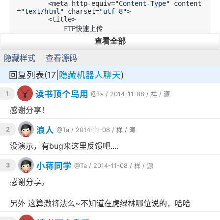
        <meta http-equiv=
"Content-Type"
 content
=
"text/html"
 charset=
"utf-8"
>

        <title>

            FTP快速上传

        </title>

查看全部
        <link rel=
"stylesheet"
 href=
"http://lib
s.baidu.com/bootstrap/3.2.0/css/bootstrap.min.c
隐藏样式
查看源码
ss"
 type=
"text/css"
>

        <script type=
"text/javascript"
 src=
"htt
回复列表(17|
隐藏机器人聊天
)
p://api.hitokoto.us/rand?encode=js&charset=utf-
8"
>

</script>

读书顶个鸟用
1
@Ta
/ 2014-11-08 /
样
/
源
        <style type=
"text/css"
#hitokoto a {
感谢分享！
        color: 
#000;
        text-decoration: none;

浪人
2
@Ta
/ 2014-11-08 /
样
/
源
        font-size: 
13
px;

        margin: 
0
px 
10
px;

没演示，有bug来这里反馈吧....
        text-shadow: 
0
px 
0
px 
8
px 
#000;
        margin: 
0
px -
15
px;

        padding: 
4
px 
10
px;

小蒋同学
3
@Ta
/ 2014-11-08 /
样
/
源
        border: medium none;

        transition: all 
0.2
s ease 
0
s;

感谢分享。
        margin: 
0
px;

        text-align: center;

        padding: 
5
px 
0
px;

另外 这算激将法么~不知道在虎绿林哪位说的，哈哈
        display: block;

        opacity: 
1
;
