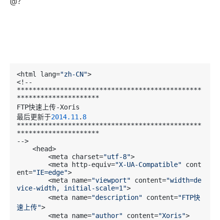
@？
<html lang=
"zh-CN"
>

<!--

***********************************************
*********************

FTP快速上传-Xoris

最后更新于
2014.11
.
8
***********************************************
*********************

-->

    <head>

        <meta charset=
"utf-8"
>

        <meta http-equiv=
"X-UA-Compatible"
 cont
ent=
"IE=edge"
>

        <meta name=
"viewport"
 content=
"width=de
vice-width, initial-scale=1"
>

        <meta name=
"description"
 content=
"FTP快
速上传"
>

        <meta name=
"author"
 content=
"Xoris"
>
