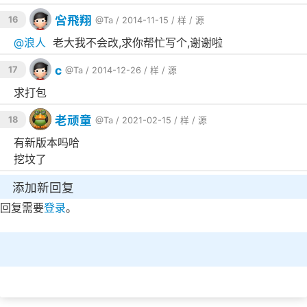
function
Ftp_Up
($
conn_id
, $
local_dir
, $
remote_d
吢飛翔
ir
) 
{

16
@Ta
/ 2014-11-15 /
样
/
源
ftp_pasv
(
$conn_id
, 
true
);

$dir
 = 
opendir
(
$local_dir
);

@
浪人
老大我不会改,求你帮忙写个,谢谢啦
while
 (
$file
 = 
readdir
(
$dir
)) {

if
 (
$file
 != 
'.'
 && 
$file
 != 
'..'
) {

c
17
@Ta
/ 2014-12-26 /
样
/
源
if
 (
is_dir
(
$local_dir
 . 
'/'
 . 
$fil
e
)) {

求打包
if
 (!@
ftp_chdir
(
$conn_id
, 
$remo
te_dir
 . 
'/'
 . 
$file
)) {

ftp_mkdir
(
$conn_id
, 
$remote
老顽童
18
@Ta
/ 2021-02-15 /
样
/
源
_dir
 . 
'/'
 . 
$file
);

				}

有新版本吗哈
Ftp_Up
(
$conn_id
, 
$local_dir
 . 
挖坟了
'/'
 . 
$file
, 
$remote_dir
 . 
'/'
 . 
$file
);

			} 
else
 {

if
 (
ftp_put
(
$conn_id
, 
$remote_d
添加新回复
ir
 . 
'/'
 . 
$file
, 
$local_dir
 . 
'/'
 . 
$file
, FTP
_BINARY)) {

回复需要
登录
。
echo
'<a class="list-group-
item list-group-item-success" href="#">成功['
 . 
$remote_dir
 . 
'/'
 . 
$file
 . 
']</a>'
;

				} 
else
 {

echo
'<a class="list-group-
item list-group-item-danger" href="#">失败['
 . 
$remote_dir
 . 
'/'
 . 
$file
 . 
']</a>'
;

				}
