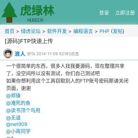
登录
立即注册
首页
>
绿虎论坛
>
软件开发
>
编程语言
>
PHP
(
发帖
)
[源码]FTP快速上传
浪人
@Ta
2014-11-09
62183点击
一个很简单的东西，很多人找我要源码，现在整理共享
了，没空间所以没有测试，你们自己测试吧
如果你想利用这个工具窃取别人的FTP账号密码那请关闭
页面，谢谢
@
郑锋
@
淹死的鱼
@
读书顶个鸟用
@
无道
@
net909
@
小蒋同学