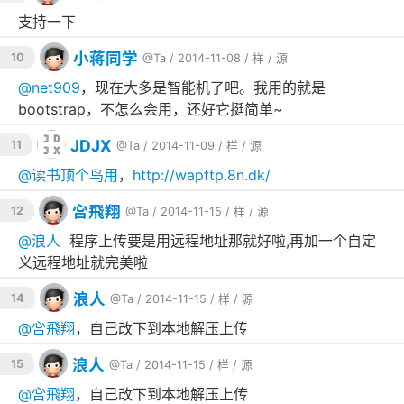
爱特文管 1.80经典版(较大 可能失败)

支持一下
</
option
>

<
option
value
="
aite_new
">

小蒋同学
爱特文管 最新版

10
@Ta
/ 2014-11-08 /
样
/
源
</
option
>

<
option
value
="
fast_install
">

@
net909
，现在大多是智能机了吧。我用的就是
浪人程序快速安装工具(单文件)

bootstrap，不怎么会用，还好它挺简单~
</
option
value
的值代表总文件夹下的指定程序文件夹

JDJX
11
@Ta
/ 2014-11-09 /
样
/
源
例如浪人快速安装的值为
fast_install
$
AppDir
='
install
/'

@
读书顶个鸟用
，
http://wapftp.8n.dk/
那么浪人快速安装的文件路径为 
install
/
fast_install
当然你可以稍微修改代码增加安全性.

吢飛翔
12
@Ta
/ 2014-11-15 /
样
/
源
-------------------------------

@
浪人
程序上传要是用远程地址那就好啦,再加一个自定
That
'
s
All
 :)

义远程地址就完美啦
***********************************************
ini_set
('
display_errors
', '
Off
浪人
14
@Ta
/ 2014-11-15 /
样
/
源
ob_start
ob_end_clean
@
吢飛翔
，自己改下到本地解压上传
ob_implicit_flush
set_time_limit
(0);

浪人
15
@Ta
/ 2014-11-15 /
样
/
源
$
AppDir
='';//安装程序存放的文件夹,格式为 
install
/

@
吢飛翔
，自己改下到本地解压上传