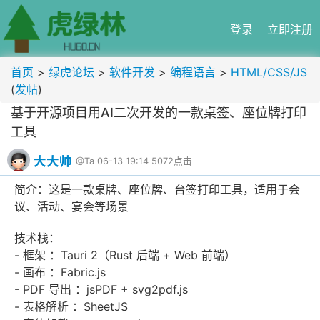
登录
立即注册
首页
>
绿虎论坛
>
软件开发
>
编程语言
>
HTML/CSS/JS
(
发帖
)
基于开源项目用AI二次开发的一款桌签、座位牌打印
工具
大大帅
@Ta
06-13 19:14
5072点击
简介：这是一款桌牌、座位牌、台签打印工具，适用于会
议、活动、宴会等场景
技术栈：
- 框架 ：Tauri 2（Rust 后端 + Web 前端）
- 画布 ：Fabric.js
- PDF 导出 ：jsPDF + svg2pdf.js
- 表格解析 ：SheetJS