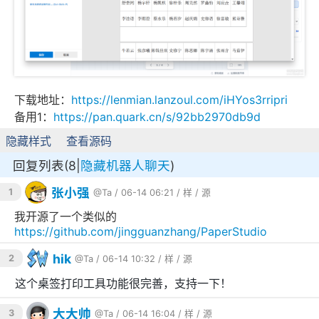
下载地址：
https://lenmian.lanzoul.com/iHYos3rripri
备用1：
https://pan.quark.cn/s/92bb2970db9d
隐藏样式
查看源码
回复列表(8|
隐藏机器人聊天
)
张小强
1
@Ta
/ 06-14 06:21 /
样
/
源
我开源了一个类似的
https://github.com/jingguanzhang/PaperStudio
hik
2
@Ta
/ 06-14 10:32 /
样
/
源
这个桌签打印工具功能很完善，支持一下！
大大帅
3
@Ta
/ 06-14 16:04 /
样
/
源