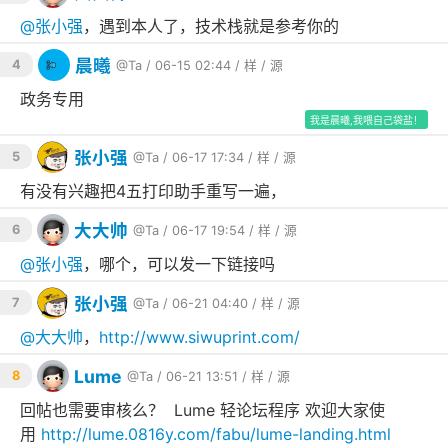
@
张小强
，遇到本人了，技术栈就是参考你的
晨曦
4
@Ta
/ 06-15 02:44 /
样
/
源
政务专用
我是晨曦,我喂自己袋盐！
张小强
5
@Ta
/ 06-17 17:34 /
样
/
源
有没有兴趣把4五打印助手重写一遍，
大大帅
6
@Ta
/ 06-17 19:54 /
样
/
源
@
张小强
，哪个，可以发一下链接吗
张小强
7
@Ta
/ 06-21 04:40 /
样
/
源
@
大大帅
，
http://www.siwuprint.com/
Lume
8
@Ta
/ 06-21 13:51 /
样
/
源
回帖也需要审核么？ Lume 轻论坛程序 欢迎大家使
用
http://lume.0816y.com/fabu/lume-landing.html