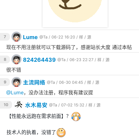
Lume
7
@Ta
/ 06-22 16:20 /
样
/
源
现在不用注册就可以下载源码了，感谢站长大度 通过本帖
824264439
8
@Ta
/ 06-23 22:27 /
样
/
源
很不错
主流网络
9
@Ta
/ 06-30 04:45 /
样
/
源
@
Lume
，没办法注册，程序我有建议提
水木易安
10
@Ta
/ 07-02 15:32 /
样
/
源
【性能永远跑在需求前面】？
技术人的执着，没错了