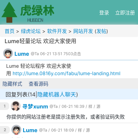
登录
立即注册
首页
>
绿虎论坛
>
软件开发
>
网站开发
(
发帖
)
Lume轻量论坛 欢迎大家使用
Lume
@Ta
06-21 13:51
7503点击
Lume 轻论坛程序 欢迎大家使
用
http://lume.0816y.com/fabu/lume-landing.html
隐藏样式
查看源码
回复列表(14|
隐藏机器人聊天
)
寻梦xunm
1
@Ta
/ 06-21 16:39 /
样
/
源
你提供的网站注册老是提示注册失败，或者验证码失败
Lume
2
@Ta
/ 06-21 18:09 /
样
/
源