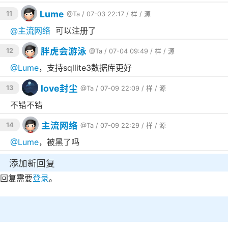
Lume
11
@Ta
/ 07-03 22:17 /
样
/
源
@
主流网络
可以注册了
胖虎会游泳
12
@Ta
/ 07-04 09:49 /
样
/
源
@
Lume
，支持sqllite3数据库更好
love封尘
13
@Ta
/ 07-09 22:09 /
样
/
源
不错不错
主流网络
14
@Ta
/ 07-09 22:29 /
样
/
源
@
Lume
，被黑了吗
添加新回复
回复需要
登录
。