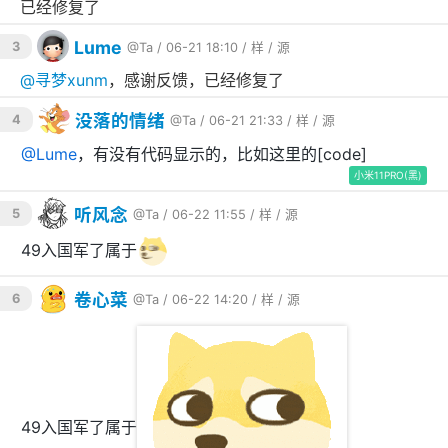
已经修复了
Lume
3
@Ta
/ 06-21 18:10 /
样
/
源
@
寻梦xunm
，感谢反馈，已经修复了
没落的情绪
4
@Ta
/ 06-21 21:33 /
样
/
源
@
Lume
，有没有代码显示的，比如这里的[code]
小米11PRO(黑)
听风念
5
@Ta
/ 06-22 11:55 /
样
/
源
49入国军了属于
卷心菜
6
@Ta
/ 06-22 14:20 /
样
/
源
49入国军了属于